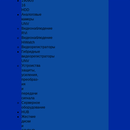
190905
16
HDD
Аналоговые
камеры
UNV
Видеонаблюдение
RVi
Видеонаблюдение
HiWatch
Видеорегистраторы
Гибридные
видеорегистраторы
UNV
Устроиства
защиты,
усиления,
преобраз-
ия
и
передачи
сигнала
Серверное
оборудование
HUB
Жесткие
диски
и