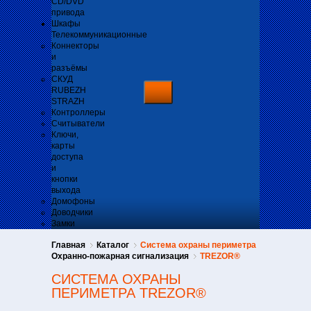
CD/DVD
привода
Шкафы
Телекоммуникационные
Коннекторы
и
разъёмы
СКУД
RUBEZH
STRAZH
Контроллеры
Считыватели
Ключи,
карты
доступа
и
кнопки
выхода
Домофоны
Доводчики
Замки
Главная
Каталог
Система охраны периметра
Охранно-пожарная сигнализация
TREZOR®
СИСТЕМА ОХРАНЫ
ПЕРИМЕТРА TREZOR®