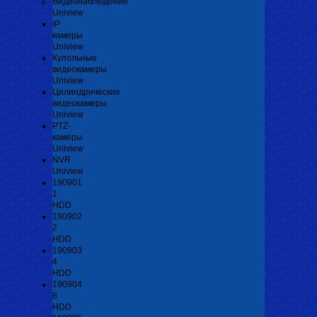
Видеонаблюдение
Uniview
IP
камеры
Uniview
Купольные
видеокамеры
Uniview
Цилиндрические
видеокамеры
Uniview
PTZ-
камеры
Uniview
NVR
Uniview
190901
1
HDD
190902
2
HDD
190903
4
HDD
190904
8
HDD