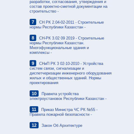
разработки, согласования, утверждения и
состав проектно-сметной документации на
строительство
-
СН РК 2.04-02-2011 - Строительные
нормы Республики Казахстан
-
СН-РК 3.02 09 2019 - Строительные
нормы Республики Казахстан.
Многофункциональные здания и
комплексы
-
СНиП РК 3 02-10-2010 - Устройства
систем связи, сигнализации и
диспетчеризации инженерного оборудования
жилых и общественных зданий. Нормы
проектирования
Правила устройства
электроустановок Республики Казахстан
-
Приказ Министра ЧС РК №55 -
Правила пожарной безопасности
-
Закон Об Архитектуре