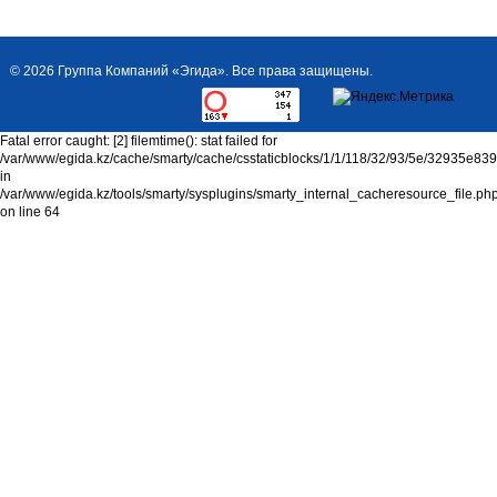
© 2026 Группа Компаний «Эгида». Все права защищены.
Fatal error caught: [2] filemtime(): stat failed for
/var/www/egida.kz/cache/smarty/cache/csstaticblocks/1/1/118/32/93/5e/32935e8
in
/var/www/egida.kz/tools/smarty/sysplugins/smarty_internal_cacheresource_file.ph
on line 64