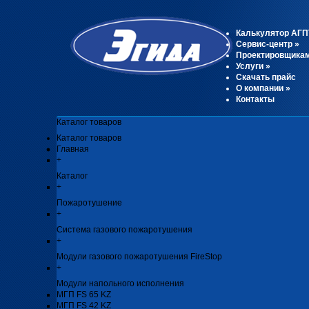
Калькулятор АГП
Сервис-центр
»
Проектировщика
Услуги
»
Скачать прайс
О компании
»
Контакты
Каталог товаров
Каталог товаров
Главная
+
Каталог
+
Пожаротушение
+
Система газового пожаротушения
+
Модули газового пожаротушения FireStop
+
Модули напольного исполнения
МГП FS 65 KZ
МГП FS 42 KZ