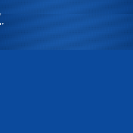
Т
м
»