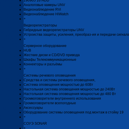
190905 16 HDD
Аналоговые камеры UNV
Видеонаблюдение RVi
Видеонаблюдение HiWatch
+
Видеорегистраторы
Гибридные видеорегистраторы UNV
Устроиства защиты, усиления, преобраз-ия и передачи сигнал
+
Серверное оборудование
HUB
Жесткие диски и CD/DVD привода
Шкафы Телекоммуникационные
Коннекторы и разъёмы
+
Системы речевого оповещения
Средства и системы речевого оповещения,
Система оповещения мощностью до 60Вт
Настольная система оповещения мощностью до 240Вт
Настольная система оповещения мощностью до 480 Вт
Громкоговорители внутреннего использования
Громкоговорители всепогодные
Аксессуары
Оборудование системы оповещения под монтаж в стойку 19
+
СОУЭ SONAR
+