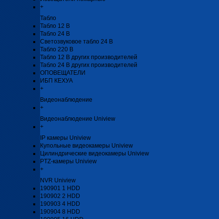
+
Табло
Табло 12 В
Табло 24 В
Светозвуковое табло 24 В
Табло 220 В
Табло 12 В других производителей
Табло 24 В других производителей
ОПОВЕЩАТЕЛИ
ИБП КЕХУА
+
Видеонаблюдение
+
Видеонаблюдение Uniview
+
IP камеры Uniview
Купольные видеокамеры Uniview
Цилиндрические видеокамеры Uniview
PTZ-камеры Uniview
+
NVR Uniview
190901 1 HDD
190902 2 HDD
190903 4 HDD
190904 8 HDD