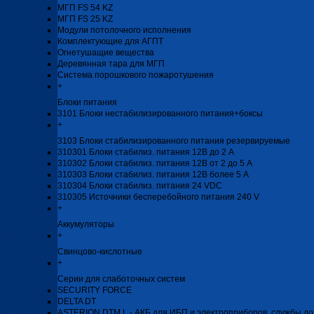
МГП FS 54 KZ
МГП FS 25 KZ
Модули потолочного исполнения
Комплектующие для АГПТ
Огнетушащие вещества
Деревянная тара для МГП
Система порошкового пожаротушения
+
Блоки питания
3101 Блоки нестабилизированного питания+боксы
+
3103 Блоки стабилизированного питания резервируемые
310301 Блоки стабилиз. питания 12В до 2 А
310302 Блоки стабилиз. питания 12В от 2 до 5 А
310303 Блоки стабилиз. питания 12В более 5 А
310304 Блоки стабилиз. питания 24 VDC
310305 Источники бесперебойного питания 240 V
+
Аккумуляторы
+
Свинцово-кислотные
+
Серии для слаботочных систем
SECURITY FORCE
DELTA DT
ASTERION DTM L - АКБ для ИБП и электроприборов, службы до