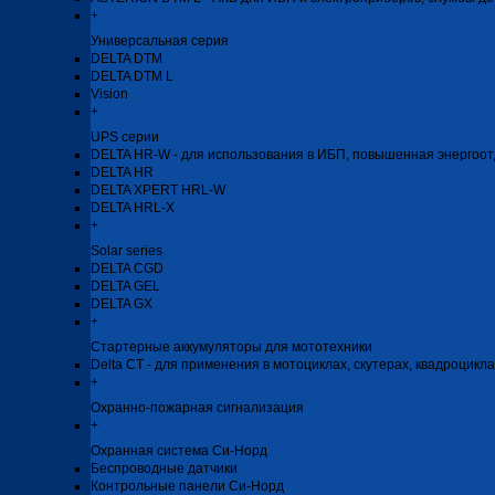
+
Универсальная серия
DELTA DTM
DELTA DTM L
Vision
+
UPS серии
DELTA HR-W - для использования в ИБП, повышенная энергоо
DELTA HR
DELTA XPERT HRL-W
DELTA HRL-Х
+
Solar series
DELTA CGD
DELTA GEL
DELTA GX
+
Стартерные аккумуляторы для мототехники
Delta CT - для применения в мотоциклах, скутерах, квадроцикл
+
Охранно-пожарная сигнализация
+
Охранная система Си-Норд
Беспроводные датчики
Контрольные панели Си-Норд