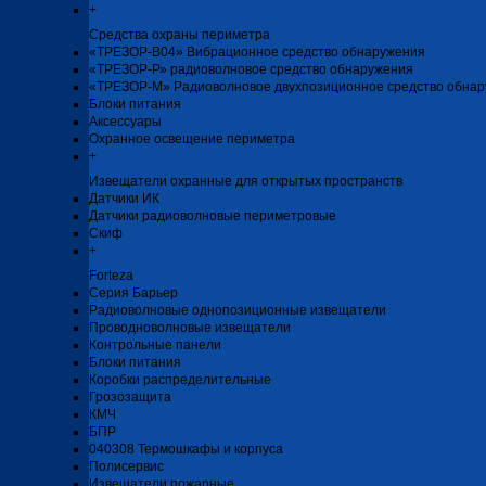
+
Средства охраны периметра
«ТРЕЗОР-В04» Вибрационное средство обнаружения
«ТРЕЗОР-Р» радиоволновое средство обнаружения
«ТРЕЗОР-М» Радиоволновое двухпозиционное средство обна
Блоки питания
Аксессуары
Охранное освещение периметра
+
Извещатели охранные для открытых пространств
Датчики ИК
Датчики радиоволновые периметровые
Скиф
+
Forteza
Серия Барьер
Радиоволновые однопозиционные извещатели
Проводноволновые извещатели
Контрольные панели
Блоки питания
Коробки распределительные
Грозозащита
КМЧ
БПР
040308 Термошкафы и корпуса
Полисервис
Извещатели пожарные