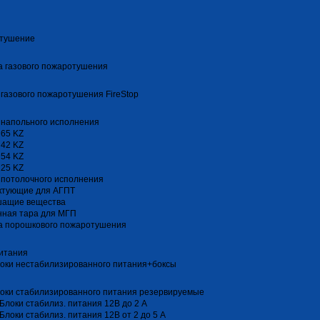
тушение
 газового пожаротушения
газового пожаротушения FireStop
 напольного исполнения
 65 KZ
 42 KZ
 54 KZ
 25 KZ
 потолочного исполнения
ктующие для АГПТ
шащие вещества
нная тара для МГП
а порошкового пожаротушения
итания
оки нестабилизированного питания+боксы
оки стабилизированного питания резервируемые
Блоки стабилиз. питания 12В до 2 А
Блоки стабилиз. питания 12В от 2 до 5 А