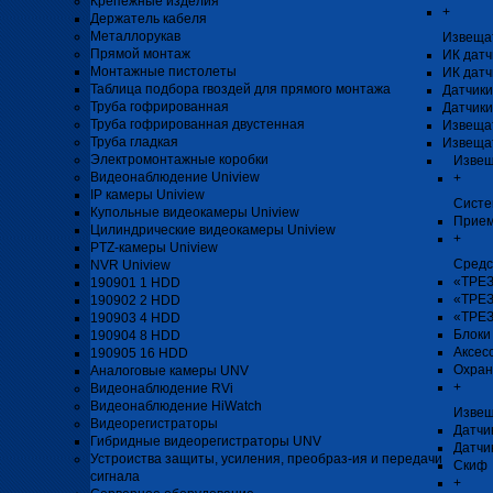
Крепёжные изделия
+
Держатель кабеля
Металлорукав
Извеща
Прямой монтаж
ИК датч
Монтажные пистолеты
ИК датч
Таблица подбора гвоздей для прямого монтажа
Датчики
Труба гофрированная
Датчики
Труба гофрированная двустенная
Извеща
Труба гладкая
Извеща
Электромонтажные коробки
Извещ
Видеонаблюдение Uniview
+
IP камеры Uniview
Систе
Купольные видеокамеры Uniview
Прием
Цилиндрические видеокамеры Uniview
+
PTZ-камеры Uniview
Средс
NVR Uniview
«ТРЕЗ
190901 1 HDD
«ТРЕЗ
190902 2 HDD
«ТРЕЗ
190903 4 HDD
Блоки
190904 8 HDD
Аксес
190905 16 HDD
Охран
Аналоговые камеры UNV
+
Видеонаблюдение RVi
Видеонаблюдение HiWatch
Извещ
Видеорегистраторы
Датчи
Гибридные видеорегистраторы UNV
Датчи
Устроиства защиты, усиления, преобраз-ия и передачи
Скиф
сигнала
+