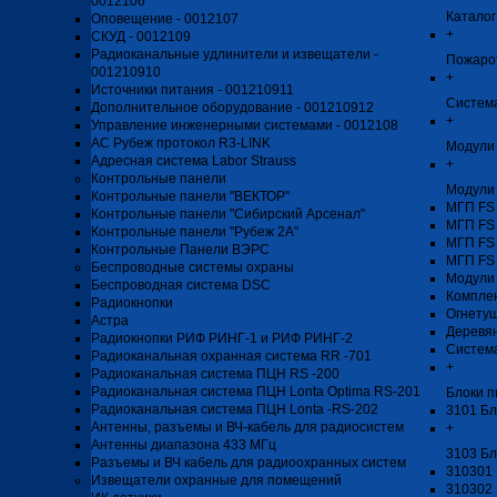
0012106
Каталог
Оповещение - 0012107
+
СКУД - 0012109
Радиоканальные удлинители и извещатели -
Пожаро
001210910
+
Источники питания - 001210911
Система
Дополнительное оборудование - 001210912
+
Управление инженерными системами - 0012108
АС Рубеж протокол R3-LINK
Модули 
Адресная система Labor Strauss
+
Контрольные панели
Модули
Контрольные панели "ВЕКТОР"
МГП FS
Контрольные панели "Сибирский Арсенал"
МГП FS
Контрольные панели "Рубеж 2А"
МГП FS
Контрольные Панели ВЭРС
МГП FS
Беспроводные системы охраны
Модули
Беспроводная система DSC
Компле
Радиокнопки
Огнету
Астра
Деревя
Радиокнопки РИФ РИНГ-1 и РИФ РИНГ-2
Систем
Радиоканальная охранная система RR -701
+
Радиоканальная система ПЦН RS -200
Радиоканальная система ПЦН Lonta Optima RS-201
Блоки п
Радиоканальная система ПЦН Lonta -RS-202
3101 Бл
Антенны, разъемы и ВЧ-кабель для радиосистем
+
Антенны диапазона 433 МГц
3103 Бл
Разъемы и ВЧ кабель для радиоохранных систем
310301 
Извещатели охранные для помещений
310302 