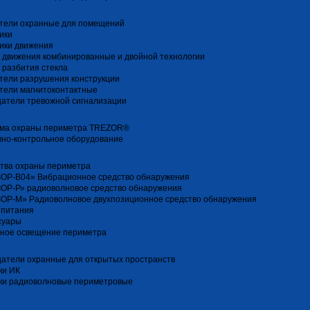
тели охранные для помещений
ики
ики движения
 движения комбинированные и двойной технологии
 разбития стекла
тели разрушения конструкции
тели магнитоконтактные
атели тревожной сигнализации
ма охраны периметра TREZOR®
но-контрольное оборудование
тва охраны периметра
ОР-В04» Вибрационное средство обнаружения
ОР-Р» радиоволновое средство обнаружения
ОР-М» Радиоволновое двухпозиционное средство обнаружения
 питания
суары
ное освещение периметра
атели охранные для открытых пространств
ки ИК
ки радиоволновые периметровые