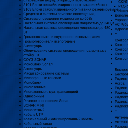
Стартерные аккумуляторы для мототехники
СКУД 
3101 Блоки нестабилизированного питания+боксы
Радио
3103 Блоки стабилизированного питания резервируемые
Источ
Средства и системы речевого оповещения,
Дополни
Система оповещения мощностью до 60Вт
Управл
Настольная система оповещения мощностью до 240Вт
АС Рубе
Настольная система оповещения мощностью до 480
Адресна
Вт
+
Громкоговорители внутреннего использования
Контро
Громкоговорители всепогодные
Контро
Аксессуары
Контрол
Оборудование системы оповещения под монтаж в
Контрол
стойку 19
Контро
СОУЭ SONAR
+
Моноблоки Sonar+
Аксессуары
Беспро
Масштабирование системы
Беспро
Микрофонные консоли
Радиок
Моноблоки
Астра
Многозонные
Радиок
Многозонные с муз. трансляцией
Радиока
Однозонные
Радиок
Речевое оповещение Sonar
Радиока
SONAR MINI
Радиока
Монолитный
+
Кабель UTP
Антенны
Коаксиальный и комбинированный кабель
Антенн
Кабельный канал
Разъемы