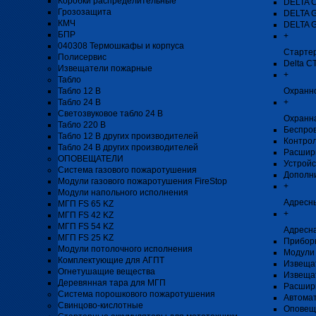
Коробки распределительные
DELTA 
Грозозащита
DELTA 
КМЧ
DELTA 
БПР
+
040308 Термошкафы и корпуса
Стартер
Полисервис
Delta C
Извещатели пожарные
+
Табло
Табло 12 В
Охранн
Табло 24 В
+
Светозвуковое табло 24 В
Охранн
Табло 220 В
Беспро
Табло 12 В других производителей
Контро
Табло 24 В других производителей
Расшир
ОПОВЕЩАТЕЛИ
Устройс
Система газового пожаротушения
Дополн
Модули газового пожаротушения FireStop
+
Модули напольного исполнения
Адресн
МГП FS 65 KZ
+
МГП FS 42 KZ
МГП FS 54 KZ
Адресна
МГП FS 25 KZ
Прибор
Модули потолочного исполнения
Модули 
Комплектующие для АГПТ
Извеща
Огнетушащие вещества
Извеща
Деревянная тара для МГП
Расшир
Система порошкового пожаротушения
Автомат
Свинцово-кислотные
Оповещ