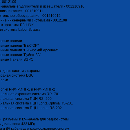
- 0012109
канальные удлинители и извещатели - 001210910
ники питания - 001210911
тельное оборудование - 001210912
ение инженерными системами - 0012108
ж протокол R3-LINK
я система Labor Strauss
льные панели
льные панели "ВЕКТОР"
ьные панели "Сибирский Арсенал"
ьные панели "Рубеж 2А"
льные Панели ВЭРС
водные системы охраны
водная система DSC
нопки
нопки РИФ РИНГ-1 и РИФ РИНГ-2
нальная охранная система RR -701
анальная система ПЦН RS -200
нальная система ПЦН Lonta Optima RS-201
нальная система ПЦН Lonta -RS-202
, разъемы и ВЧ-кабель для радиосистем
ы диапазона 433 МГц
 и ВЧ кабель для радиоохранных систем