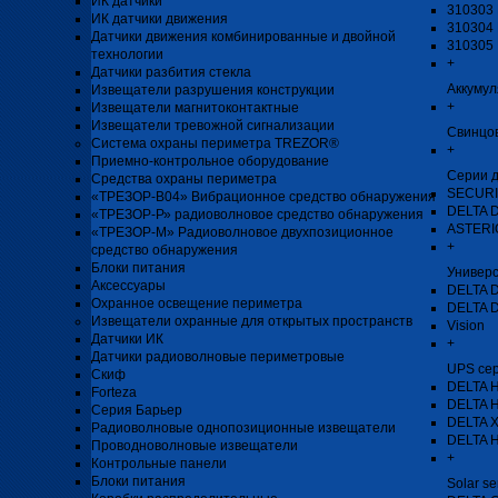
ИК датчики
310303 
ИК датчики движения
310304 
Датчики движения комбинированные и двойной
310305 
технологии
+
Датчики разбития стекла
Аккуму
Извещатели разрушения конструкции
+
Извещатели магнитоконтактные
Извещатели тревожной сигнализации
Свинцо
Система охраны периметра TREZOR®
+
Приемно-контрольное оборудование
Серии д
Средства охраны периметра
SECURI
«ТРЕЗОР-В04» Вибрационное средство обнаружения
DELTA 
«ТРЕЗОР-Р» радиоволновое средство обнаружения
ASTERIO
«ТРЕЗОР-М» Радиоволновое двухпозиционное
+
средство обнаружения
Блоки питания
Универ
Аксессуары
DELTA 
Охранное освещение периметра
DELTA 
Извещатели охранные для открытых пространств
Vision
Датчики ИК
+
Датчики радиоволновые периметровые
UPS се
Скиф
DELTA H
Forteza
DELTA 
Серия Барьер
DELTA 
Радиоволновые однопозиционные извещатели
DELTA 
Проводноволновые извещатели
+
Контрольные панели
Блоки питания
Solar se