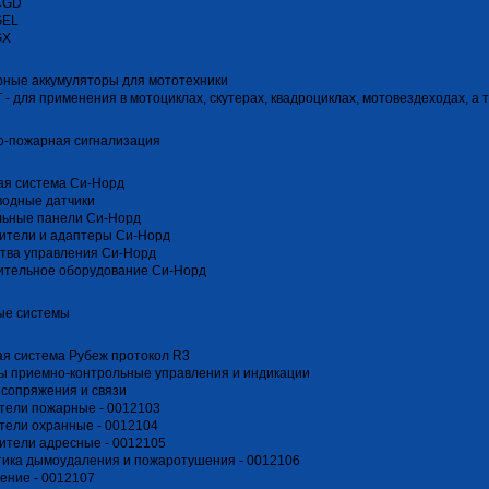
CGD
GEL
GX
ные аккумуляторы для мототехники
T - для применения в мотоциклах, скутерах, квадроциклах, мотовездеходах, а
о-пожарная сигнализация
ая система Си-Норд
водные датчики
льные панели Си-Норд
ители и адаптеры Си-Норд
тва управления Си-Норд
ительное оборудование Си-Норд
ые системы
я система Рубеж протокол R3
ы приемно-контрольные управления и индикации
сопряжения и связи
тели пожарные - 0012103
тели охранные - 0012104
ители адресные - 0012105
ика дымоудаления и пожаротушения - 0012106
ение - 0012107