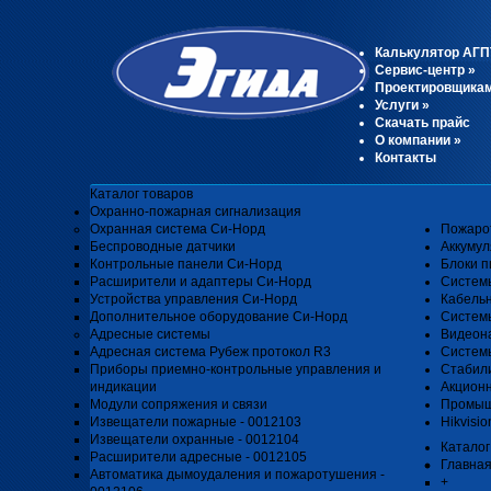
Калькулятор АГП
Сервис-центр
»
Проектировщика
Услуги
»
Скачать прайс
О компании
»
Контакты
Каталог товаров
Охранно-пожарная сигнализация
Охранная система Си-Норд
Пожаро
Беспроводные датчики
Аккуму
Контрольные панели Си-Норд
Блоки п
Расширители и адаптеры Си-Норд
Систем
Устройства управления Си-Норд
Кабель
Дополнительное оборудование Си-Норд
Системы
Адресные системы
Видеон
Адресная система Рубеж протокол R3
Системы
Приборы приемно-контрольные управления и
Стабил
индикации
Акцион
Модули сопряжения и связи
Промыш
Извещатели пожарные - 0012103
Hikvisio
Извещатели охранные - 0012104
Каталог
Расширители адресные - 0012105
Главна
Автоматика дымоудаления и пожаротушения -
+