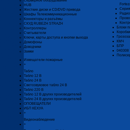
Серверное оборудование
Fortez
HUB
Серия
Жесткие диски и CD/DVD привода
Радио
Шкафы Телекоммуникационные
Прово
Коннекторы и разъёмы
Контр
СКУД RUBEZH STRAZH
Блоки п
Контроллеры
Коробк
Считыватели
Грозоз
Ключи, карты доступа и кнопки выхода
КМЧ
Домофоны
БПР
Доводчики
040308
Замки
Полисе
Извещатели пожарные
+
Табло
Табло 12 В
Табло 24 В
Светозвуковое табло 24 В
Табло 220 В
Табло 12 В других производителей
Табло 24 В других производителей
ОПОВЕЩАТЕЛИ
ИБП КЕХУА
+
Видеонаблюдение
+