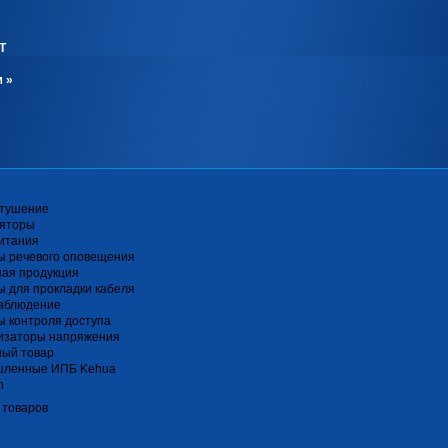
Т
м
»
тушение
ляторы
итания
ы речевого оповещения
ная продукция
 для прокладки кабеля
аблюдение
 контроля доступа
изаторы напряжения
ный товар
ленные ИПБ Kehua
n
 товаров
я