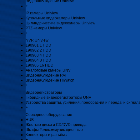
Видеонаблюдение Uniview
+
IP камеры Uniview
Купольные видеокамеры Uniview
Цилиндрические видеокамеры Uniview
PTZ-камеры Uniview
+
NVR Uniview
190901 1 HDD
190902 2 HDD
190903 4 HDD
190904 8 HDD
190905 16 HDD
Аналоговые камеры UNV
Видеонаблюдение RVi
Видеонаблюдение HiWatch
+
Видеорегистраторы
Гибридные видеорегистраторы UNV
Устроиства защиты, усиления, преобраз-ия и передачи сигнал
+
Серверное оборудование
HUB
Жесткие диски и CD/DVD привода
Шкафы Телекоммуникационные
Коннекторы и разъёмы
+