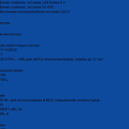
Блоки стабилиз. питания 12В более 5 А
Блоки стабилиз. питания 24 VDC
Источники бесперебойного питания 240 V
ляторы
во-кислотные
ля слаботочных систем
TY FORCE
DT
N DTM L - АКБ для ИБП и электроприборов, службы до 12 лет
сальная серия
DTM
DTM L
рии
R-W - для использования в ИБП, повышенная энергоотдача
HR
XPERT HRL-W
HRL-Х
ries