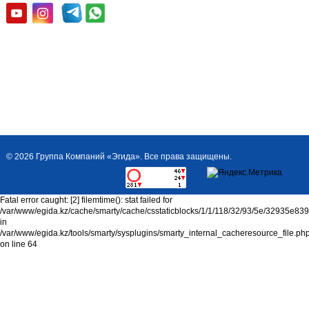
© 2026 Группа Компаний «Эгида». Все права защищены.
Fatal error caught: [2] filemtime(): stat failed for
/var/www/egida.kz/cache/smarty/cache/csstaticblocks/1/1/118/32/93/5e/32935e8
in
/var/www/egida.kz/tools/smarty/sysplugins/smarty_internal_cacheresource_file.ph
on line 64