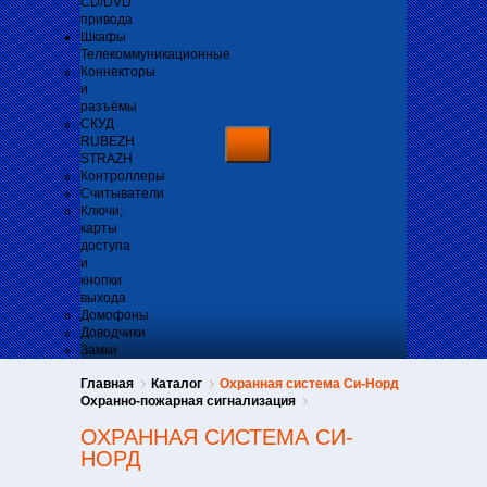
CD/DVD
привода
Шкафы
Телекоммуникационные
Коннекторы
и
разъёмы
СКУД
RUBEZH
STRAZH
Контроллеры
Считыватели
Ключи,
карты
доступа
и
кнопки
выхода
Домофоны
Доводчики
Замки
Главная
Каталог
Охранная система Си-Норд
Охранно-пожарная сигнализация
ОХРАННАЯ СИСТЕМА СИ-
НОРД