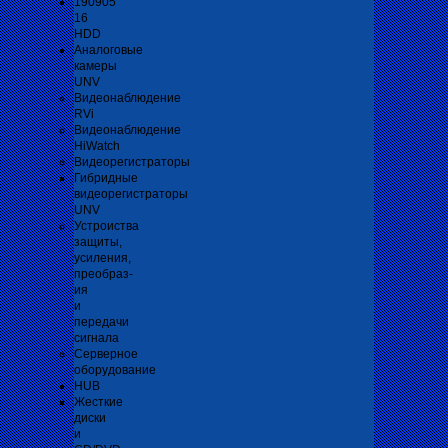
190905
16
HDD
Аналоговые
камеры
UNV
Видеонаблюдение
RVi
Видеонаблюдение
HiWatch
Видеорегистраторы
Гибридные
видеорегистраторы
UNV
Устроиства
защиты,
усиления,
преобраз-
ия
и
передачи
сигнала
Серверное
оборудование
HUB
Жесткие
диски
и