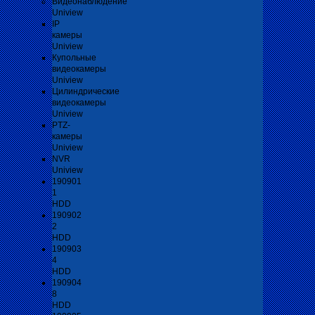
Видеонаблюдение
Uniview
IP
камеры
Uniview
Купольные
видеокамеры
Uniview
Цилиндрические
видеокамеры
Uniview
PTZ-
камеры
Uniview
NVR
Uniview
190901
1
HDD
190902
2
HDD
190903
4
HDD
190904
8
HDD