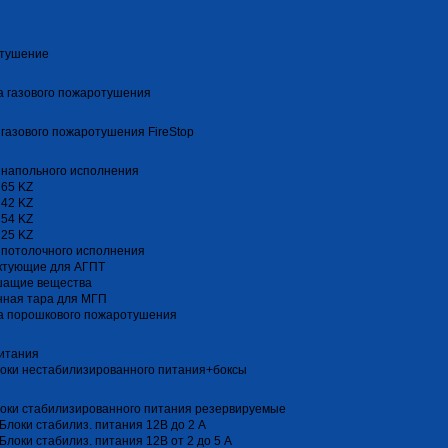
тушение
 газового пожаротушения
газового пожаротушения FireStop
 напольного исполнения
 65 KZ
 42 KZ
 54 KZ
 25 KZ
 потолочного исполнения
ктующие для АГПТ
шащие вещества
нная тара для МГП
а порошкового пожаротушения
итания
оки нестабилизированного питания+боксы
оки стабилизированного питания резервируемые
Блоки стабилиз. питания 12В до 2 А
Блоки стабилиз. питания 12В от 2 до 5 А