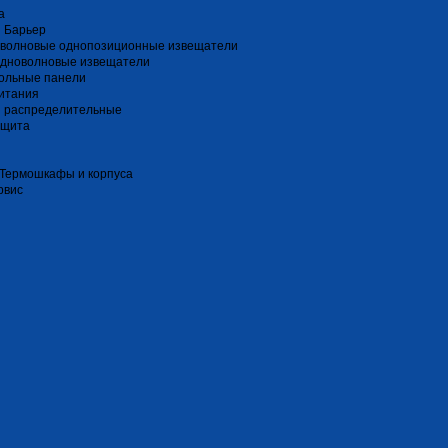
a
 Барьер
волновые однопозиционные извещатели
дноволновые извещатели
ольные панели
итания
и распределительные
ащита
 Термошкафы и корпуса
рвис