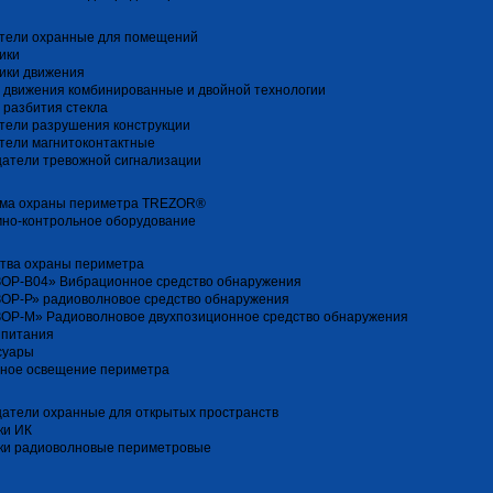
тели охранные для помещений
ики
ики движения
 движения комбинированные и двойной технологии
 разбития стекла
тели разрушения конструкции
тели магнитоконтактные
атели тревожной сигнализации
ма охраны периметра TREZOR®
но-контрольное оборудование
тва охраны периметра
ОР-В04» Вибрационное средство обнаружения
ОР-Р» радиоволновое средство обнаружения
ОР-М» Радиоволновое двухпозиционное средство обнаружения
 питания
суары
ное освещение периметра
атели охранные для открытых пространств
ки ИК
ки радиоволновые периметровые