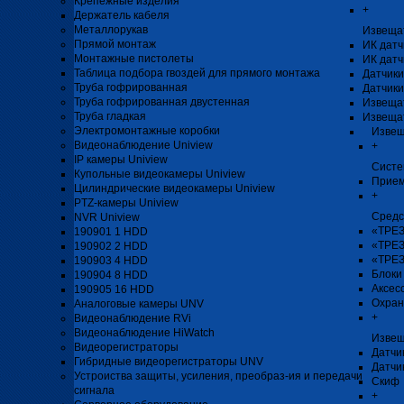
Крепёжные изделия
+
Держатель кабеля
Металлорукав
Извеща
Прямой монтаж
ИК датч
Монтажные пистолеты
ИК датч
Таблица подбора гвоздей для прямого монтажа
Датчики
Труба гофрированная
Датчики
Труба гофрированная двустенная
Извеща
Труба гладкая
Извеща
Электромонтажные коробки
Извещ
Видеонаблюдение Uniview
+
IP камеры Uniview
Систе
Купольные видеокамеры Uniview
Прием
Цилиндрические видеокамеры Uniview
+
PTZ-камеры Uniview
Средс
NVR Uniview
«ТРЕЗ
190901 1 HDD
«ТРЕЗ
190902 2 HDD
«ТРЕЗ
190903 4 HDD
Блоки
190904 8 HDD
Аксес
190905 16 HDD
Охран
Аналоговые камеры UNV
+
Видеонаблюдение RVi
Видеонаблюдение HiWatch
Извещ
Видеорегистраторы
Датчи
Гибридные видеорегистраторы UNV
Датчи
Устроиства защиты, усиления, преобраз-ия и передачи
Скиф
сигнала
+