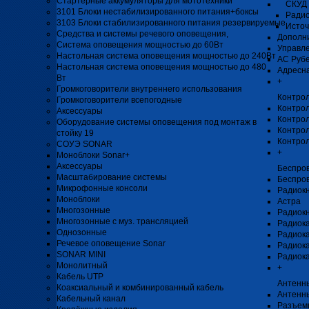
Стартерные аккумуляторы для мототехники
СКУД 
3101 Блоки нестабилизированного питания+боксы
Радио
3103 Блоки стабилизированного питания резервируемые
Источ
Средства и системы речевого оповещения,
Дополни
Система оповещения мощностью до 60Вт
Управл
Настольная система оповещения мощностью до 240Вт
АС Рубе
Настольная система оповещения мощностью до 480
Адресна
Вт
+
Громкоговорители внутреннего использования
Контро
Громкоговорители всепогодные
Контро
Аксессуары
Контрол
Оборудование системы оповещения под монтаж в
Контрол
стойку 19
Контро
СОУЭ SONAR
+
Моноблоки Sonar+
Аксессуары
Беспро
Масштабирование системы
Беспро
Микрофонные консоли
Радиок
Моноблоки
Астра
Многозонные
Радиок
Многозонные с муз. трансляцией
Радиока
Однозонные
Радиок
Речевое оповещение Sonar
Радиока
SONAR MINI
Радиока
Монолитный
+
Кабель UTP
Антенны
Коаксиальный и комбинированный кабель
Антенн
Кабельный канал
Разъемы