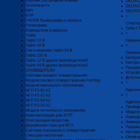
Коробки распределительные
DELTA 
Грозозащита
DELTA 
КМЧ
DELTA 
БПР
+
040308 Термошкафы и корпуса
Стартер
Полисервис
Delta C
Извещатели пожарные
+
Табло
Табло 12 В
Охранн
Табло 24 В
+
Светозвуковое табло 24 В
Охранн
Табло 220 В
Беспро
Табло 12 В других производителей
Контро
Табло 24 В других производителей
Расшир
ОПОВЕЩАТЕЛИ
Устройс
Система газового пожаротушения
Дополн
Модули газового пожаротушения FireStop
+
Модули напольного исполнения
Адресн
МГП FS 65 KZ
+
МГП FS 42 KZ
МГП FS 54 KZ
Адресна
МГП FS 25 KZ
Прибор
Модули потолочного исполнения
Модули 
Комплектующие для АГПТ
Извеща
Огнетушащие вещества
Извеща
Деревянная тара для МГП
Расшир
Система порошкового пожаротушения
Автомат
Свинцово-кислотные
Оповещ