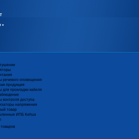
Т
м
»
тушение
ляторы
итания
ы речевого оповещения
ная продукция
 для прокладки кабеля
аблюдение
 контроля доступа
изаторы напряжения
ный товар
ленные ИПБ Kehua
n
 товаров
я