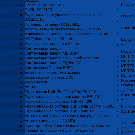
0012106
Каталог
Оповещение - 0012107
+
СКУД - 0012109
Радиоканальные удлинители и извещатели -
Пожаро
001210910
+
Источники питания - 001210911
Система
Дополнительное оборудование - 001210912
+
Управление инженерными системами - 0012108
АС Рубеж протокол R3-LINK
Модули 
Адресная система Labor Strauss
+
Контрольные панели
Модули
Контрольные панели "ВЕКТОР"
МГП FS
Контрольные панели "Сибирский Арсенал"
МГП FS
Контрольные панели "Рубеж 2А"
МГП FS
Контрольные Панели ВЭРС
МГП FS
Беспроводные системы охраны
Модули
Беспроводная система DSC
Компле
Радиокнопки
Огнету
Астра
Деревя
Радиокнопки РИФ РИНГ-1 и РИФ РИНГ-2
Систем
Радиоканальная охранная система RR -701
+
Радиоканальная система ПЦН RS -200
Радиоканальная система ПЦН Lonta Optima RS-201
Блоки п
Радиоканальная система ПЦН Lonta -RS-202
3101 Бл
Антенны, разъемы и ВЧ-кабель для радиосистем
+
Антенны диапазона 433 МГц
3103 Бл
Разъемы и ВЧ кабель для радиоохранных систем
310301 
Извещатели охранные для помещений
310302 