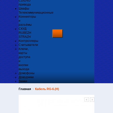
CD/DVD
привода
Шкафы
Телекоммуникационные
Коннекторы
и
разъёмы
СКУД
RUBEZH
STRAZH
Контроллеры
Считыватели
Ключи,
карты
доступа
и
кнопки
выхода
Домофоны
Доводчики
Замки
Главная
Кабель RG-6.(Н)