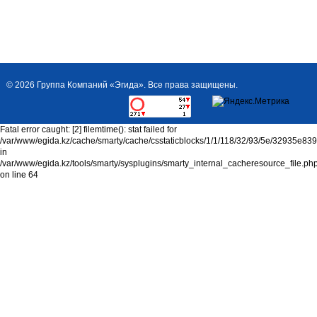
МГП FS (65-100-
© 2026 Группа Компаний «Эгида». Все права защищены.
40)
код
товара: 3401000001406
Fatal error caught: [2] filemtime(): stat failed for
Модуль газового
/var/www/egida.kz/cache/smarty/cache/csstaticblocks/1/1/118/32/93/5e/32935e8
пожаротушения (МГП)
in
V=100л без ГОТВ, ДУ...
/var/www/egida.kz/tools/smarty/sysplugins/smarty_internal_cacheresource_file.ph
on line 64
МГП FS (65-120-
40)