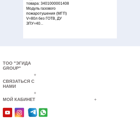
товара: 3401000001408
Модуль газового
пожаротушения (МГП)
V=80л без ГОТВ, ДУ
ЗПУ=40...
ТОО "ЭГИДА
GROUP"
+
СВЯЗАТЬСЯ С
МГП FS (65-90-40)
НАМИ
код
+
товара: 3401000001407
МОЙ КАБИНЕТ
+
Модуль газового
пожаротушения (МГП)
V=90л без ГОТВ, ДУ
ЗПУ=40...