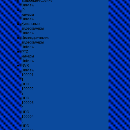
Видеонаблюдение
Uniview
IP
камеры
Uniview
Купольные
видеокамеры
Uniview
Цилиндрические
видеокамеры
Uniview
PTZ-
камеры
Uniview
NVR
Uniview
190901
1
HDD
190902
2
HDD
190903
4
HDD
190904
8
HDD