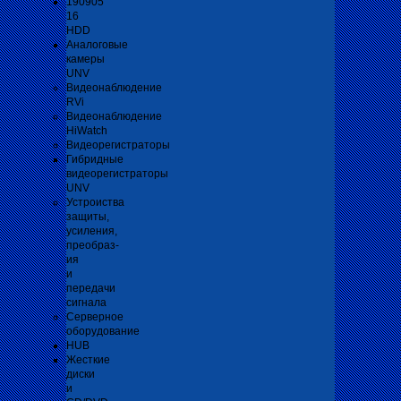
190905
16
HDD
Аналоговые
камеры
UNV
Видеонаблюдение
RVi
Видеонаблюдение
HiWatch
Видеорегистраторы
Гибридные
видеорегистраторы
UNV
Устроиства
защиты,
усиления,
преобраз-
ия
и
передачи
сигнала
Серверное
оборудование
HUB
Жесткие
диски
и