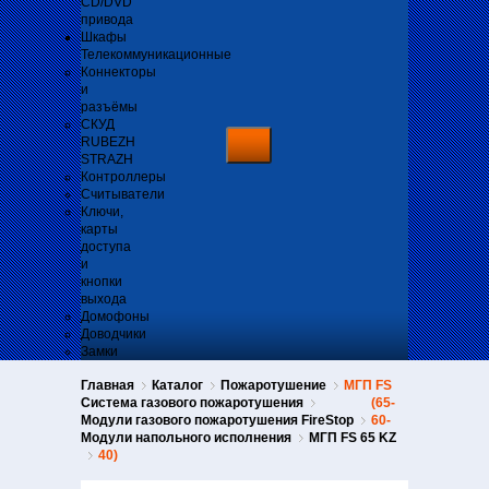
CD/DVD
привода
Шкафы
Телекоммуникационные
Коннекторы
и
разъёмы
СКУД
RUBEZH
STRAZH
Контроллеры
Считыватели
Ключи,
карты
доступа
и
кнопки
выхода
Домофоны
Доводчики
Замки
Главная
Каталог
Пожаротушение
МГП FS
Система газового пожаротушения
(65-
Модули газового пожаротушения FireStop
60-
Модули напольного исполнения
МГП FS 65 KZ
40)