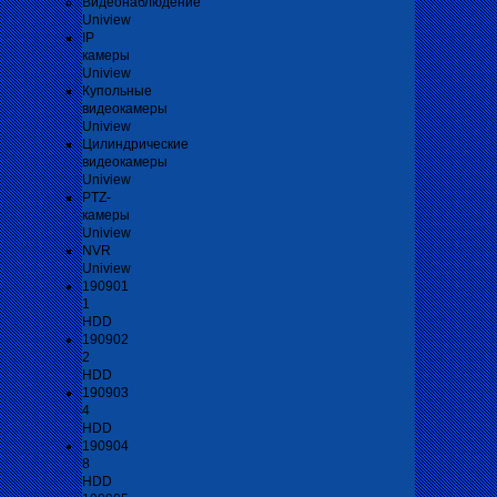
Видеонаблюдение
Uniview
IP
камеры
Uniview
Купольные
видеокамеры
Uniview
Цилиндрические
видеокамеры
Uniview
PTZ-
камеры
Uniview
NVR
Uniview
190901
1
HDD
190902
2
HDD
190903
4
HDD
190904
8
HDD