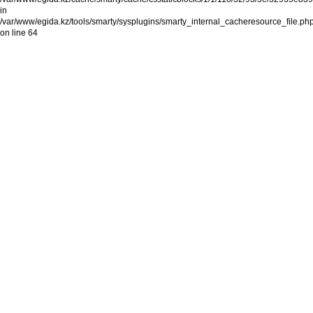
in
ЗПУ=40...
/var/www/egida.kz/tools/smarty/sysplugins/smarty_internal_cacheresource_file.ph
on line 64
МГП FS (65-70-40)
код
товара: 3401000001409
Модуль газового
пожаротушения (МГП)
V=70л без ГОТВ, ДУ
ЗПУ=40...