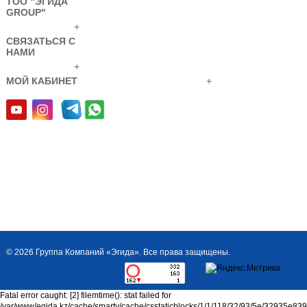
ТОО "ЭГИДА
GROUP"
+
СВЯЗАТЬСЯ С
МГП FS (65-40-32)
НАМИ
код
+
товара: 3401000001412
МОЙ КАБИНЕТ
+
Модуль газового
пожаротушения (МГП)
V=40л без ГОТВ, ДУ
ЗПУ=32...
МГП FS (65-50-40)
© 2026 Группа Компаний «Эгида». Все права защищены.
код
товара: 3401000001411
Модуль газового
Fatal error caught: [2] filemtime(): stat failed for
пожаротушения (МГП)
/var/www/egida.kz/cache/smarty/cache/csstaticblocks/1/1/118/32/93/5e/32935e8
V=50л без ГОТВ, ДУ