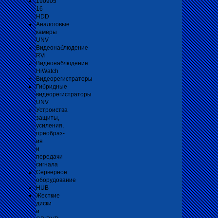
190905
16
HDD
Аналоговые
камеры
UNV
Видеонаблюдение
RVi
Видеонаблюдение
HiWatch
Видеорегистраторы
Гибридные
видеорегистраторы
UNV
Устроиства
защиты,
усиления,
преобраз-
ия
и
передачи
сигнала
Серверное
оборудование
HUB
Жесткие
диски
и