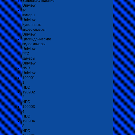
Видеонаблюдение
Uniview
IP
камеры
Uniview
Купольные
видеокамеры
Uniview
Цилиндрические
видеокамеры
Uniview
PTZ-
камеры
Uniview
NVR
Uniview
190901
1
HDD
190902
2
HDD
190903
4
HDD
190904
8
HDD