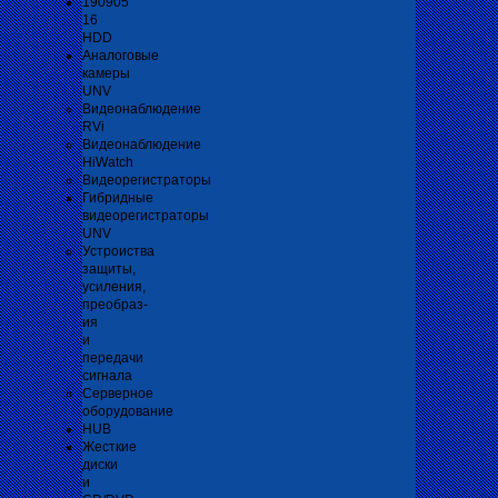
190905
16
HDD
Аналоговые
камеры
UNV
Видеонаблюдение
RVi
Видеонаблюдение
HiWatch
Видеорегистраторы
Гибридные
видеорегистраторы
UNV
Устроиства
защиты,
усиления,
преобраз-
ия
и
передачи
сигнала
Серверное
оборудование
HUB
Жесткие
диски
и