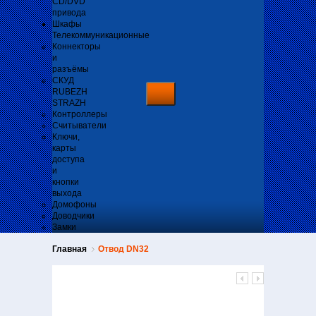
CD/DVD
привода
Шкафы
Телекоммуникационные
Коннекторы
и
разъёмы
СКУД
RUBEZH
STRAZH
Контроллеры
Считыватели
Ключи,
карты
доступа
и
кнопки
выхода
Домофоны
Доводчики
Замки
Главная
Отвод DN32