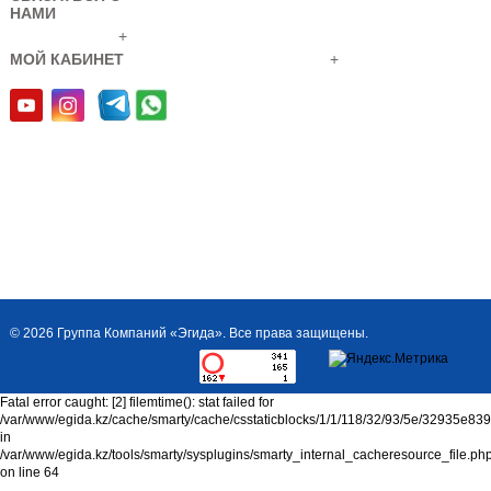
МГП FS (65-90-40)
НАМИ
код
+
товара: 3401000001407
МОЙ КАБИНЕТ
+
Модуль газового
пожаротушения (МГП)
V=90л без ГОТВ, ДУ
ЗПУ=40...
МГП FS (65-100-
© 2026 Группа Компаний «Эгида». Все права защищены.
40)
код
товара: 3401000001406
Fatal error caught: [2] filemtime(): stat failed for
Модуль газового
/var/www/egida.kz/cache/smarty/cache/csstaticblocks/1/1/118/32/93/5e/32935e8
пожаротушения (МГП)
in
V=100л без ГОТВ, ДУ...
/var/www/egida.kz/tools/smarty/sysplugins/smarty_internal_cacheresource_file.ph
on line 64