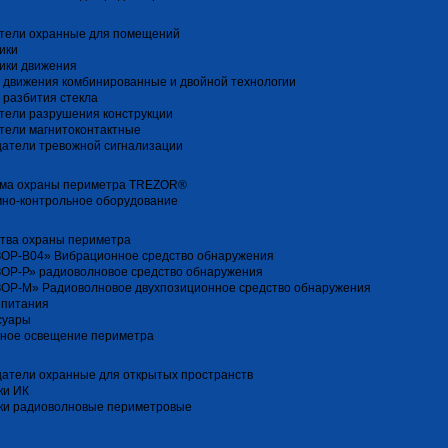
тели охранные для помещений
ики
ики движения
 движения комбинированные и двойной технологии
 разбития стекла
тели разрушения конструкции
тели магнитоконтактные
атели тревожной сигнализации
ма охраны периметра TREZOR®
но-контрольное оборудование
тва охраны периметра
ОР-В04» Вибрационное средство обнаружения
ОР-Р» радиоволновое средство обнаружения
ОР-М» Радиоволновое двухпозиционное средство обнаружения
 питания
суары
ное освещение периметра
атели охранные для открытых пространств
ки ИК
ки радиоволновые периметровые