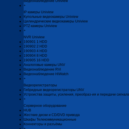
Видеонаблюдение Uniview
+
IP камеры Uniview
Купольные видеокамеры Uniview
Цилиндрические видеокамеры Uniview
PTZ-камеры Uniview
+
NVR Uniview
190901 1 HDD
190902 2 HDD
190903 4 HDD
190904 8 HDD
190905 16 HDD
Аналоговые камеры UNV
Видеонаблюдение RVi
Видеонаблюдение HiWatch
+
Видеорегистраторы
Гибридные видеорегистраторы UNV
Устроиства защиты, усиления, преобраз-ия и передачи сигнал
+
Серверное оборудование
HUB
Жесткие диски и CD/DVD привода
Шкафы Телекоммуникационные
Коннекторы и разъёмы
+