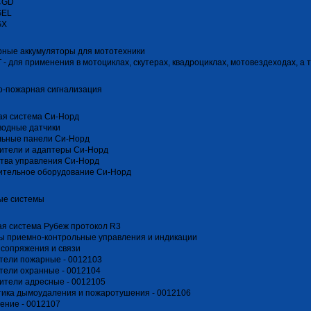
CGD
GEL
GX
ные аккумуляторы для мототехники
T - для применения в мотоциклах, скутерах, квадроциклах, мотовездеходах, а
о-пожарная сигнализация
ая система Си-Норд
водные датчики
льные панели Си-Норд
ители и адаптеры Си-Норд
тва управления Си-Норд
ительное оборудование Си-Норд
ые системы
я система Рубеж протокол R3
ы приемно-контрольные управления и индикации
сопряжения и связи
тели пожарные - 0012103
тели охранные - 0012104
ители адресные - 0012105
ика дымоудаления и пожаротушения - 0012106
ение - 0012107