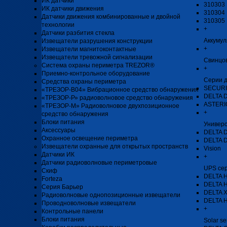
ИК датчики
310303 
ИК датчики движения
310304 
Датчики движения комбинированные и двойной
310305 
технологии
+
Датчики разбития стекла
Аккуму
Извещатели разрушения конструкции
+
Извещатели магнитоконтактные
Извещатели тревожной сигнализации
Свинцо
Система охраны периметра TREZOR®
+
Приемно-контрольное оборудование
Серии д
Средства охраны периметра
SECURI
«ТРЕЗОР-В04» Вибрационное средство обнаружения
DELTA 
«ТРЕЗОР-Р» радиоволновое средство обнаружения
ASTERIO
«ТРЕЗОР-М» Радиоволновое двухпозиционное
+
средство обнаружения
Блоки питания
Универ
Аксессуары
DELTA 
Охранное освещение периметра
DELTA 
Извещатели охранные для открытых пространств
Vision
Датчики ИК
+
Датчики радиоволновые периметровые
UPS се
Скиф
DELTA H
Forteza
DELTA 
Серия Барьер
DELTA 
Радиоволновые однопозиционные извещатели
DELTA 
Проводноволновые извещатели
+
Контрольные панели
Блоки питания
Solar se