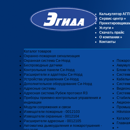
Калькулятор АГП
Сервис-центр
»
Проектировщика
Услуги
»
Скачать прайс
О компании
»
Контакты
Каталог товаров
Охранно-пожарная сигнализация
Охранная система Си-Норд
Пожаро
Беспроводные датчики
Аккуму
Контрольные панели Си-Норд
Блоки п
Расширители и адаптеры Си-Норд
Систем
Устройства управления Си-Норд
Кабель
Дополнительное оборудование Си-Норд
Системы
Адресные системы
Видеон
Адресная система Рубеж протокол R3
Системы
Приборы приемно-контрольные управления и
Стабил
индикации
Акцион
Модули сопряжения и связи
Промыш
Извещатели пожарные - 0012103
Hikvisio
Извещатели охранные - 0012104
Каталог
Расширители адресные - 0012105
Главна
Автоматика дымоудаления и пожаротушения -
+