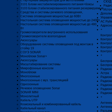
Стартерные аккумуляторы для мототехники
СКУД 
3101 Блоки нестабилизированного питания+боксы
Радио
3103 Блоки стабилизированного питания резервируемые
Источ
Средства и системы речевого оповещения,
Дополни
Система оповещения мощностью до 60Вт
Управл
Настольная система оповещения мощностью до 240Вт
АС Рубе
Настольная система оповещения мощностью до 480
Адресна
Вт
+
Громкоговорители внутреннего использования
Контро
Громкоговорители всепогодные
Контро
Аксессуары
Контрол
Оборудование системы оповещения под монтаж в
Контрол
стойку 19
Контро
СОУЭ SONAR
+
Моноблоки Sonar+
Аксессуары
Беспро
Масштабирование системы
Беспро
Микрофонные консоли
Радиок
Моноблоки
Астра
Многозонные
Радиок
Многозонные с муз. трансляцией
Радиока
Однозонные
Радиок
Речевое оповещение Sonar
Радиока
SONAR MINI
Радиока
Монолитный
+
Кабель UTP
Антенны
Коаксиальный и комбинированный кабель
Антенн
Кабельный канал
Разъемы