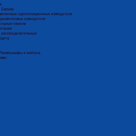
a
 Барьер
волновые однопозиционные извещатели
дноволновые извещатели
ольные панели
итания
и распределительные
ащита
 Термошкафы и корпуса
рвис