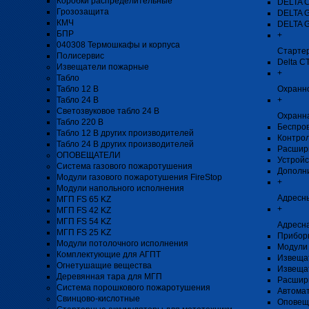
Коробки распределительные
DELTA 
Грозозащита
DELTA 
КМЧ
DELTA 
БПР
+
040308 Термошкафы и корпуса
Стартер
Полисервис
Delta C
Извещатели пожарные
+
Табло
Табло 12 В
Охранн
Табло 24 В
+
Светозвуковое табло 24 В
Охранн
Табло 220 В
Беспро
Табло 12 В других производителей
Контро
Табло 24 В других производителей
Расшир
ОПОВЕЩАТЕЛИ
Устройс
Система газового пожаротушения
Дополн
Модули газового пожаротушения FireStop
+
Модули напольного исполнения
Адресн
МГП FS 65 KZ
+
МГП FS 42 KZ
МГП FS 54 KZ
Адресна
МГП FS 25 KZ
Прибор
Модули потолочного исполнения
Модули 
Комплектующие для АГПТ
Извеща
Огнетушащие вещества
Извеща
Деревянная тара для МГП
Расшир
Система порошкового пожаротушения
Автомат
Свинцово-кислотные
Оповещ