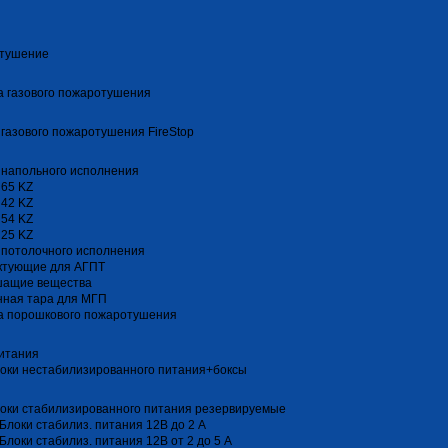
тушение
 газового пожаротушения
газового пожаротушения FireStop
 напольного исполнения
 65 KZ
 42 KZ
 54 KZ
 25 KZ
 потолочного исполнения
ктующие для АГПТ
шащие вещества
нная тара для МГП
а порошкового пожаротушения
итания
оки нестабилизированного питания+боксы
оки стабилизированного питания резервируемые
Блоки стабилиз. питания 12В до 2 А
Блоки стабилиз. питания 12В от 2 до 5 А