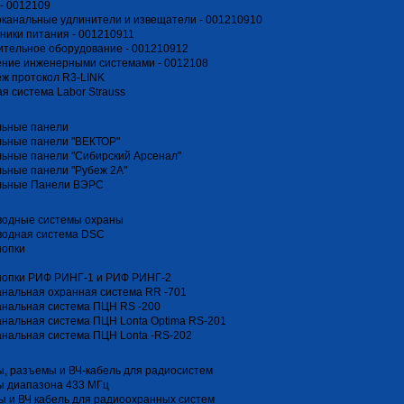
- 0012109
канальные удлинители и извещатели - 001210910
ники питания - 001210911
тельное оборудование - 001210912
ение инженерными системами - 0012108
ж протокол R3-LINK
я система Labor Strauss
льные панели
льные панели "ВЕКТОР"
ьные панели "Сибирский Арсенал"
ьные панели "Рубеж 2А"
льные Панели ВЭРС
водные системы охраны
водная система DSC
нопки
нопки РИФ РИНГ-1 и РИФ РИНГ-2
нальная охранная система RR -701
анальная система ПЦН RS -200
нальная система ПЦН Lonta Optima RS-201
нальная система ПЦН Lonta -RS-202
, разъемы и ВЧ-кабель для радиосистем
ы диапазона 433 МГц
 и ВЧ кабель для радиоохранных систем