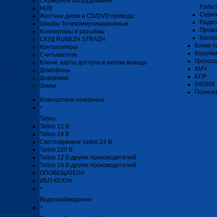
Серверное оборудование
Fortez
HUB
Серия
Жесткие диски и CD/DVD привода
Радио
Шкафы Телекоммуникационные
Прово
Коннекторы и разъёмы
Контр
СКУД RUBEZH STRAZH
Блоки п
Контроллеры
Коробк
Считыватели
Грозоз
Ключи, карты доступа и кнопки выхода
КМЧ
Домофоны
БПР
Доводчики
040308
Замки
Полисе
Извещатели пожарные
+
Табло
Табло 12 В
Табло 24 В
Светозвуковое табло 24 В
Табло 220 В
Табло 12 В других производителей
Табло 24 В других производителей
ОПОВЕЩАТЕЛИ
ИБП КЕХУА
+
Видеонаблюдение
+