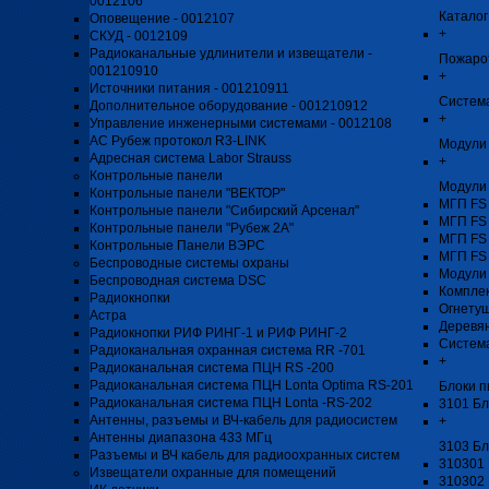
0012106
Каталог
Оповещение - 0012107
+
СКУД - 0012109
Радиоканальные удлинители и извещатели -
Пожаро
001210910
+
Источники питания - 001210911
Система
Дополнительное оборудование - 001210912
+
Управление инженерными системами - 0012108
АС Рубеж протокол R3-LINK
Модули 
Адресная система Labor Strauss
+
Контрольные панели
Модули
Контрольные панели "ВЕКТОР"
МГП FS
Контрольные панели "Сибирский Арсенал"
МГП FS
Контрольные панели "Рубеж 2А"
МГП FS
Контрольные Панели ВЭРС
МГП FS
Беспроводные системы охраны
Модули
Беспроводная система DSC
Компле
Радиокнопки
Огнету
Астра
Деревя
Радиокнопки РИФ РИНГ-1 и РИФ РИНГ-2
Систем
Радиоканальная охранная система RR -701
+
Радиоканальная система ПЦН RS -200
Радиоканальная система ПЦН Lonta Optima RS-201
Блоки п
Радиоканальная система ПЦН Lonta -RS-202
3101 Бл
Антенны, разъемы и ВЧ-кабель для радиосистем
+
Антенны диапазона 433 МГц
3103 Бл
Разъемы и ВЧ кабель для радиоохранных систем
310301 
Извещатели охранные для помещений
310302 