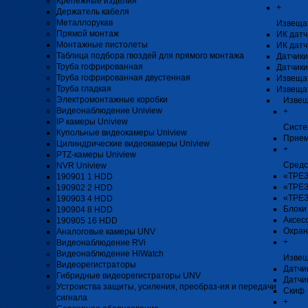
Крепёжные изделия
+
Держатель кабеля
Металлорукав
Извеща
Прямой монтаж
ИК датч
Монтажные пистолеты
ИК датч
Таблица подбора гвоздей для прямого монтажа
Датчики
Труба гофрированная
Датчики
Труба гофрированная двустенная
Извеща
Труба гладкая
Извеща
Электромонтажные коробки
Извещ
Видеонаблюдение Uniview
+
IP камеры Uniview
Систе
Купольные видеокамеры Uniview
Прием
Цилиндрические видеокамеры Uniview
+
PTZ-камеры Uniview
Средс
NVR Uniview
«ТРЕЗ
190901 1 HDD
«ТРЕЗ
190902 2 HDD
«ТРЕЗ
190903 4 HDD
Блоки
190904 8 HDD
Аксес
190905 16 HDD
Охран
Аналоговые камеры UNV
+
Видеонаблюдение RVi
Видеонаблюдение HiWatch
Извещ
Видеорегистраторы
Датчи
Гибридные видеорегистраторы UNV
Датчи
Устроиства защиты, усиления, преобраз-ия и передачи
Скиф
сигнала
+