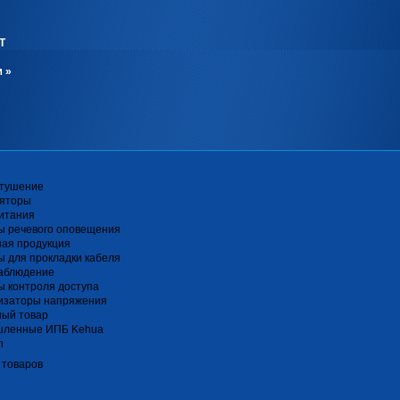
Т
м
»
тушение
ляторы
итания
ы речевого оповещения
ная продукция
 для прокладки кабеля
аблюдение
 контроля доступа
изаторы напряжения
ный товар
ленные ИПБ Kehua
n
 товаров
я