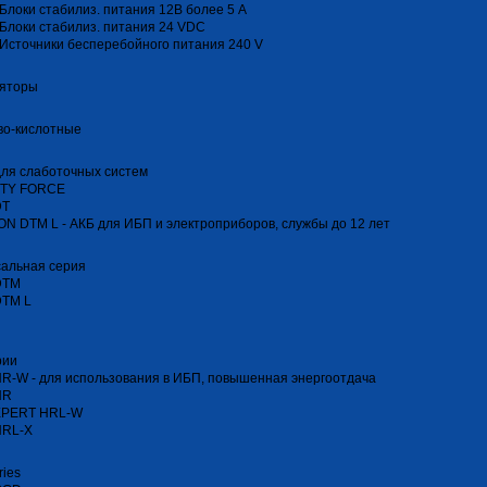
Блоки стабилиз. питания 12В более 5 А
Блоки стабилиз. питания 24 VDC
Источники бесперебойного питания 240 V
ляторы
во-кислотные
ля слаботочных систем
TY FORCE
DT
N DTM L - АКБ для ИБП и электроприборов, службы до 12 лет
сальная серия
DTM
DTM L
рии
R-W - для использования в ИБП, повышенная энергоотдача
HR
XPERT HRL-W
HRL-Х
ries