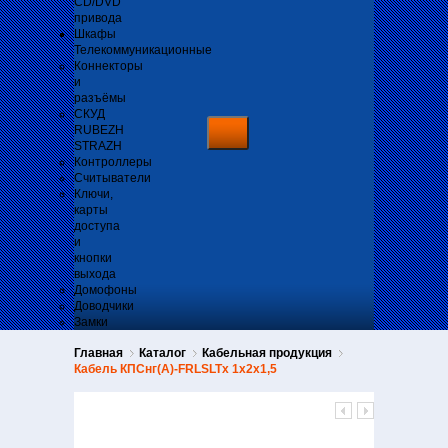
CD/DVD
привода
Шкафы
Телекоммуникационные
Коннекторы
и
разъёмы
СКУД
RUBEZH
STRAZH
Контроллеры
Считыватели
Ключи,
карты
доступа
и
кнопки
выхода
Домофоны
Доводчики
Замки
Главная
Каталог
Кабельная продукция
Кабель КПСнг(А)-FRLSLTx 1х2х1,5