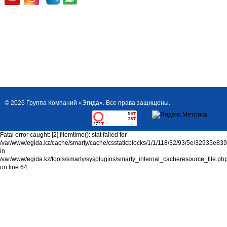
Кабель КПСнг(А)-
FRLS 2*2*0,5
© 2026 Группа Компаний «Эгида». Все права защищены.
Fatal error caught: [2] filemtime(): stat failed for
/var/www/egida.kz/cache/smarty/cache/csstaticblocks/1/1/118/32/93/5e/32935e8
in
/var/www/egida.kz/tools/smarty/sysplugins/smarty_internal_cacheresource_file.ph
on line 64
Кабель КПСнг(А)-
FRLS 1*2*0,35