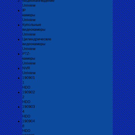
Видеонаблюдение
Uniview
IP
камеры
Uniview
Купольные
видеокамеры
Uniview
Цилиндрические
видеокамеры
Uniview
PTZ-
камеры
Uniview
NVR
Uniview
190901
1
HDD
190902
2
HDD
190903
4
HDD
190904
8
HDD