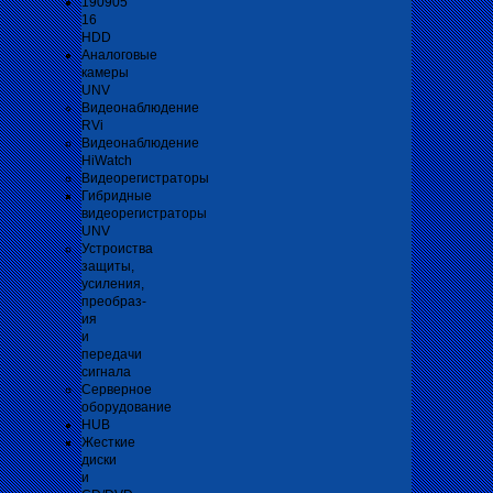
190905
16
HDD
Аналоговые
камеры
UNV
Видеонаблюдение
RVi
Видеонаблюдение
HiWatch
Видеорегистраторы
Гибридные
видеорегистраторы
UNV
Устроиства
защиты,
усиления,
преобраз-
ия
и
передачи
сигнала
Серверное
оборудование
HUB
Жесткие
диски
и