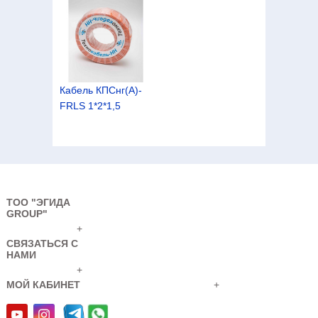
Кабель КПСнг(А)-
FRLS 1*2*1,5
ТОО "ЭГИДА
GROUP"
+
СВЯЗАТЬСЯ С
Кабель КПСнг(А)-
НАМИ
FRLS 2*2*0,35
+
МОЙ КАБИНЕТ
+