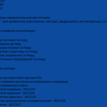
CGD
GEL
GX
ные аккумуляторы для мототехники
T - для применения в мотоциклах, скутерах, квадроциклах, мотовездеходах, а
о-пожарная сигнализация
ая система Си-Норд
водные датчики
льные панели Си-Норд
ители и адаптеры Си-Норд
тва управления Си-Норд
ительное оборудование Си-Норд
ые системы
я система Рубеж протокол R3
ы приемно-контрольные управления и индикации
сопряжения и связи
тели пожарные - 0012103
тели охранные - 0012104
ители адресные - 0012105
ика дымоудаления и пожаротушения - 0012106
ение - 0012107