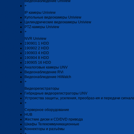
Видеонаблюдение Uniview
+
IP камеры Uniview
Купольные видеокамеры Uniview
Цилиндрические видеокамеры Uniview
PTZ-камеры Uniview
+
NVR Uniview
190901 1 HDD
190902 2 HDD
190903 4 HDD
190904 8 HDD
190905 16 HDD
Аналоговые камеры UNV
Видеонаблюдение RVi
Видеонаблюдение HiWatch
+
Видеорегистраторы
Гибридные видеорегистраторы UNV
Устроиства защиты, усиления, преобраз-ия и передачи сигнал
+
Серверное оборудование
HUB
Жесткие диски и CD/DVD привода
Шкафы Телекоммуникационные
Коннекторы и разъёмы
+