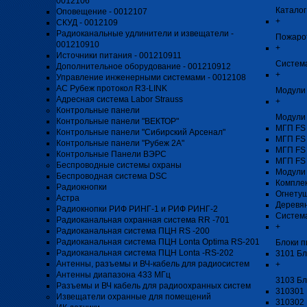
0012106
Каталог
Оповещение - 0012107
+
СКУД - 0012109
Радиоканальные удлинители и извещатели -
Пожаро
001210910
+
Источники питания - 001210911
Система
Дополнительное оборудование - 001210912
+
Управление инженерными системами - 0012108
АС Рубеж протокол R3-LINK
Модули 
Адресная система Labor Strauss
+
Контрольные панели
Модули
Контрольные панели "ВЕКТОР"
МГП FS
Контрольные панели "Сибирский Арсенал"
МГП FS
Контрольные панели "Рубеж 2А"
МГП FS
Контрольные Панели ВЭРС
МГП FS
Беспроводные системы охраны
Модули
Беспроводная система DSC
Компле
Радиокнопки
Огнету
Астра
Деревя
Радиокнопки РИФ РИНГ-1 и РИФ РИНГ-2
Систем
Радиоканальная охранная система RR -701
+
Радиоканальная система ПЦН RS -200
Радиоканальная система ПЦН Lonta Optima RS-201
Блоки п
Радиоканальная система ПЦН Lonta -RS-202
3101 Бл
Антенны, разъемы и ВЧ-кабель для радиосистем
+
Антенны диапазона 433 МГц
3103 Бл
Разъемы и ВЧ кабель для радиоохранных систем
310301 
Извещатели охранные для помещений
310302 