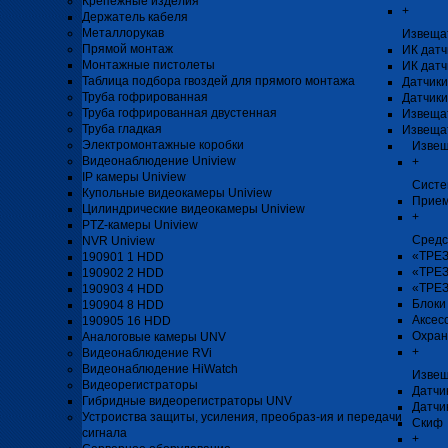
Крепёжные изделия
+
Держатель кабеля
Металлорукав
Извеща
Прямой монтаж
ИК датч
Монтажные пистолеты
ИК датч
Таблица подбора гвоздей для прямого монтажа
Датчики
Труба гофрированная
Датчики
Труба гофрированная двустенная
Извеща
Труба гладкая
Извеща
Электромонтажные коробки
Извещ
Видеонаблюдение Uniview
+
IP камеры Uniview
Систе
Купольные видеокамеры Uniview
Прием
Цилиндрические видеокамеры Uniview
+
PTZ-камеры Uniview
Средс
NVR Uniview
«ТРЕЗ
190901 1 HDD
«ТРЕЗ
190902 2 HDD
«ТРЕЗ
190903 4 HDD
Блоки
190904 8 HDD
Аксес
190905 16 HDD
Охран
Аналоговые камеры UNV
+
Видеонаблюдение RVi
Видеонаблюдение HiWatch
Извещ
Видеорегистраторы
Датчи
Гибридные видеорегистраторы UNV
Датчи
Устроиства защиты, усиления, преобраз-ия и передачи
Скиф
сигнала
+