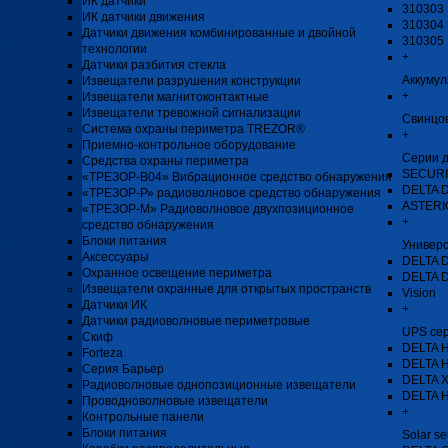
ИК датчики
310303 
ИК датчики движения
310304 
Датчики движения комбинированные и двойной
310305 
технологии
+
Датчики разбития стекла
Аккуму
Извещатели разрушения конструкции
+
Извещатели магнитоконтактные
Извещатели тревожной сигнализации
Свинцо
Система охраны периметра TREZOR®
+
Приемно-контрольное оборудование
Серии д
Средства охраны периметра
SECURI
«ТРЕЗОР-В04» Вибрационное средство обнаружения
DELTA 
«ТРЕЗОР-Р» радиоволновое средство обнаружения
ASTERIO
«ТРЕЗОР-М» Радиоволновое двухпозиционное
+
средство обнаружения
Блоки питания
Универ
Аксессуары
DELTA 
Охранное освещение периметра
DELTA 
Извещатели охранные для открытых пространств
Vision
Датчики ИК
+
Датчики радиоволновые периметровые
UPS се
Скиф
DELTA H
Forteza
DELTA 
Серия Барьер
DELTA 
Радиоволновые однопозиционные извещатели
DELTA 
Проводноволновые извещатели
+
Контрольные панели
Блоки питания
Solar se