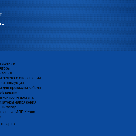
Т
м
»
тушение
ляторы
итания
ы речевого оповещения
ная продукция
 для прокладки кабеля
аблюдение
 контроля доступа
изаторы напряжения
ный товар
ленные ИПБ Kehua
n
 товаров
я