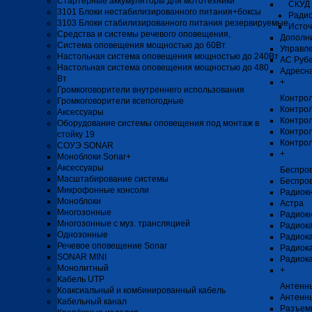
Стартерные аккумуляторы для мототехники
СКУД 
3101 Блоки нестабилизированного питания+боксы
Радио
3103 Блоки стабилизированного питания резервируемые
Источ
Средства и системы речевого оповещения,
Дополни
Система оповещения мощностью до 60Вт
Управл
Настольная система оповещения мощностью до 240Вт
АС Рубе
Настольная система оповещения мощностью до 480
Адресна
Вт
+
Громкоговорители внутреннего использования
Контро
Громкоговорители всепогодные
Контро
Аксессуары
Контрол
Оборудование системы оповещения под монтаж в
Контрол
стойку 19
Контро
СОУЭ SONAR
+
Моноблоки Sonar+
Аксессуары
Беспро
Масштабирование системы
Беспро
Микрофонные консоли
Радиок
Моноблоки
Астра
Многозонные
Радиок
Многозонные с муз. трансляцией
Радиока
Однозонные
Радиок
Речевое оповещение Sonar
Радиока
SONAR MINI
Радиока
Монолитный
+
Кабель UTP
Антенны
Коаксиальный и комбинированный кабель
Антенн
Кабельный канал
Разъемы