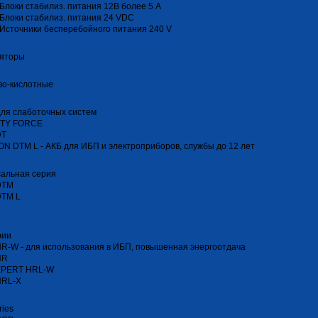
Блоки стабилиз. питания 12В более 5 А
Блоки стабилиз. питания 24 VDC
Источники бесперебойного питания 240 V
ляторы
во-кислотные
ля слаботочных систем
TY FORCE
DT
N DTM L - АКБ для ИБП и электроприборов, службы до 12 лет
сальная серия
DTM
DTM L
рии
R-W - для использования в ИБП, повышенная энергоотдача
HR
XPERT HRL-W
HRL-Х
ries