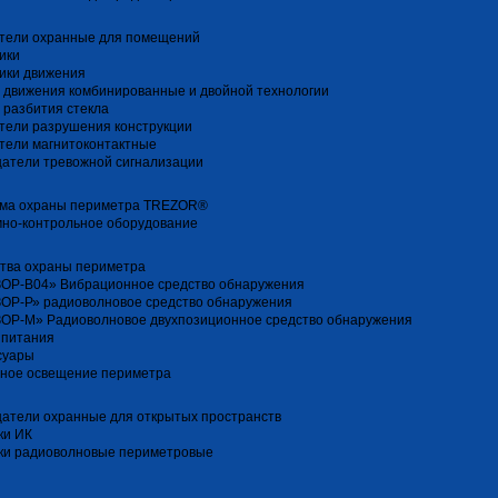
тели охранные для помещений
ики
ики движения
 движения комбинированные и двойной технологии
 разбития стекла
тели разрушения конструкции
тели магнитоконтактные
атели тревожной сигнализации
ма охраны периметра TREZOR®
но-контрольное оборудование
тва охраны периметра
ОР-В04» Вибрационное средство обнаружения
ОР-Р» радиоволновое средство обнаружения
ОР-М» Радиоволновое двухпозиционное средство обнаружения
 питания
суары
ное освещение периметра
атели охранные для открытых пространств
ки ИК
ки радиоволновые периметровые