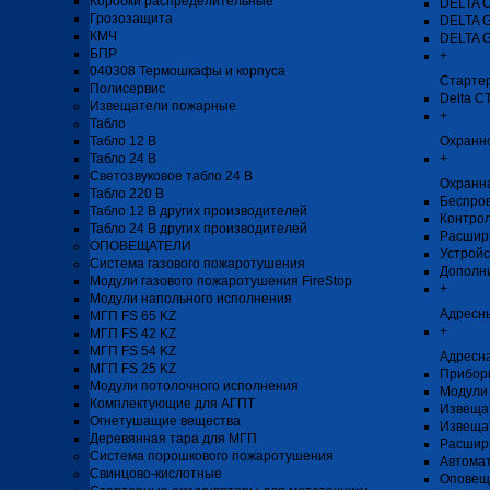
Коробки распределительные
DELTA 
Грозозащита
DELTA 
КМЧ
DELTA 
БПР
+
040308 Термошкафы и корпуса
Стартер
Полисервис
Delta C
Извещатели пожарные
+
Табло
Табло 12 В
Охранн
Табло 24 В
+
Светозвуковое табло 24 В
Охранн
Табло 220 В
Беспро
Табло 12 В других производителей
Контро
Табло 24 В других производителей
Расшир
ОПОВЕЩАТЕЛИ
Устройс
Система газового пожаротушения
Дополн
Модули газового пожаротушения FireStop
+
Модули напольного исполнения
Адресн
МГП FS 65 KZ
+
МГП FS 42 KZ
МГП FS 54 KZ
Адресна
МГП FS 25 KZ
Прибор
Модули потолочного исполнения
Модули 
Комплектующие для АГПТ
Извеща
Огнетушащие вещества
Извеща
Деревянная тара для МГП
Расшир
Система порошкового пожаротушения
Автомат
Свинцово-кислотные
Оповещ