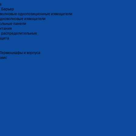
a
 Барьер
волновые однопозиционные извещатели
дноволновые извещатели
ольные панели
итания
и распределительные
ащита
 Термошкафы и корпуса
рвис