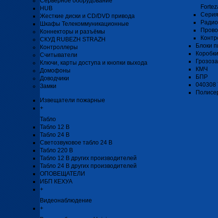
Серверное оборудование
Fortez
HUB
Серия
Жесткие диски и CD/DVD привода
Радио
Шкафы Телекоммуникационные
Прово
Коннекторы и разъёмы
Контр
СКУД RUBEZH STRAZH
Блоки п
Контроллеры
Коробк
Считыватели
Грозоз
Ключи, карты доступа и кнопки выхода
КМЧ
Домофоны
БПР
Доводчики
040308
Замки
Полисе
Извещатели пожарные
+
Табло
Табло 12 В
Табло 24 В
Светозвуковое табло 24 В
Табло 220 В
Табло 12 В других производителей
Табло 24 В других производителей
ОПОВЕЩАТЕЛИ
ИБП КЕХУА
+
Видеонаблюдение
+