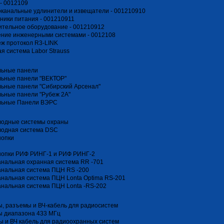
- 0012109
канальные удлинители и извещатели - 001210910
ники питания - 001210911
тельное оборудование - 001210912
ение инженерными системами - 0012108
ж протокол R3-LINK
я система Labor Strauss
льные панели
льные панели "ВЕКТОР"
ьные панели "Сибирский Арсенал"
ьные панели "Рубеж 2А"
льные Панели ВЭРС
водные системы охраны
водная система DSC
нопки
нопки РИФ РИНГ-1 и РИФ РИНГ-2
нальная охранная система RR -701
анальная система ПЦН RS -200
нальная система ПЦН Lonta Optima RS-201
нальная система ПЦН Lonta -RS-202
, разъемы и ВЧ-кабель для радиосистем
ы диапазона 433 МГц
 и ВЧ кабель для радиоохранных систем