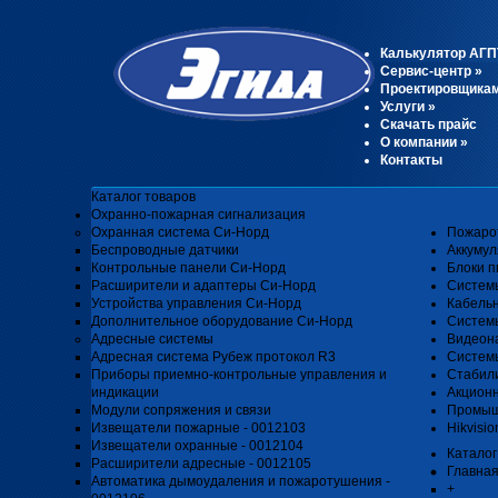
Калькулятор АГП
Сервис-центр
»
Проектировщика
Услуги
»
Скачать прайс
О компании
»
Контакты
Каталог товаров
Охранно-пожарная сигнализация
Охранная система Си-Норд
Пожаро
Беспроводные датчики
Аккуму
Контрольные панели Си-Норд
Блоки п
Расширители и адаптеры Си-Норд
Систем
Устройства управления Си-Норд
Кабель
Дополнительное оборудование Си-Норд
Системы
Адресные системы
Видеон
Адресная система Рубеж протокол R3
Системы
Приборы приемно-контрольные управления и
Стабил
индикации
Акцион
Модули сопряжения и связи
Промыш
Извещатели пожарные - 0012103
Hikvisio
Извещатели охранные - 0012104
Каталог
Расширители адресные - 0012105
Главна
Автоматика дымоудаления и пожаротушения -
+