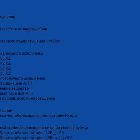
тушение
 газового пожаротушения
газового пожаротушения FireStop
 напольного исполнения
 65 KZ
 42 KZ
 54 KZ
 25 KZ
 потолочного исполнения
ктующие для АГПТ
шащие вещества
нная тара для МГП
а порошкового пожаротушения
итания
оки нестабилизированного питания+боксы
оки стабилизированного питания резервируемые
Блоки стабилиз. питания 12В до 2 А
Блоки стабилиз. питания 12В от 2 до 5 А