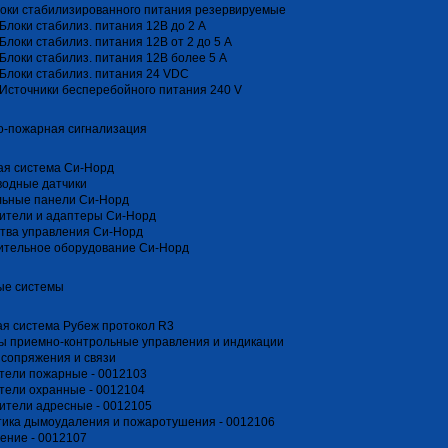
оки стабилизированного питания резервируемые
Блоки стабилиз. питания 12В до 2 А
Блоки стабилиз. питания 12В от 2 до 5 А
Блоки стабилиз. питания 12В более 5 А
Блоки стабилиз. питания 24 VDC
Источники бесперебойного питания 240 V
о-пожарная сигнализация
ая система Си-Норд
водные датчики
льные панели Си-Норд
ители и адаптеры Си-Норд
тва управления Си-Норд
ительное оборудование Си-Норд
ые системы
я система Рубеж протокол R3
ы приемно-контрольные управления и индикации
сопряжения и связи
тели пожарные - 0012103
тели охранные - 0012104
ители адресные - 0012105
ика дымоудаления и пожаротушения - 0012106
ение - 0012107