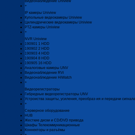
Видеонаблюдение Uniview
+
IP камеры Uniview
Купольные видеокамеры Uniview
Цилиндрические видеокамеры Uniview
PTZ-камеры Uniview
+
NVR Uniview
190901 1 HDD
190902 2 HDD
190903 4 HDD
190904 8 HDD
190905 16 HDD
Аналоговые камеры UNV
Видеонаблюдение RVi
Видеонаблюдение HiWatch
+
Видеорегистраторы
Гибридные видеорегистраторы UNV
Устроиства защиты, усиления, преобраз-ия и передачи сигнал
+
Серверное оборудование
HUB
Жесткие диски и CD/DVD привода
Шкафы Телекоммуникационные
Коннекторы и разъёмы
+