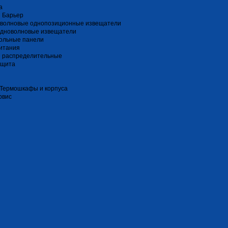
a
 Барьер
волновые однопозиционные извещатели
дноволновые извещатели
ольные панели
итания
и распределительные
ащита
 Термошкафы и корпуса
рвис