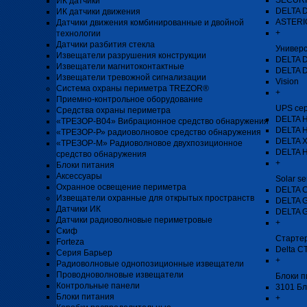
SECURI
ИК датчики
DELTA 
ИК датчики движения
ASTERIO
Датчики движения комбинированные и двойной
+
технологии
Датчики разбития стекла
Универ
Извещатели разрушения конструкции
DELTA 
Извещатели магнитоконтактные
DELTA 
Извещатели тревожной сигнализации
Vision
Система охраны периметра TREZOR®
+
Приемно-контрольное оборудование
UPS се
Средства охраны периметра
DELTA H
«ТРЕЗОР-В04» Вибрационное средство обнаружения
DELTA 
«ТРЕЗОР-Р» радиоволновое средство обнаружения
DELTA 
«ТРЕЗОР-М» Радиоволновое двухпозиционное
DELTA 
средство обнаружения
+
Блоки питания
Аксессуары
Solar se
Охранное освещение периметра
DELTA 
Извещатели охранные для открытых пространств
DELTA 
Датчики ИК
DELTA 
Датчики радиоволновые периметровые
+
Скиф
Стартер
Forteza
Delta C
Серия Барьер
+
Радиоволновые однопозиционные извещатели
Проводноволновые извещатели
Блоки п
Контрольные панели
3101 Бл
Блоки питания
+