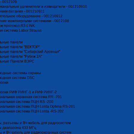
- 0012109
канальные удлинители и извещатели - 001210910
ники питания - 001210911
тельное оборудование - 001210912
ение инженерными системами - 0012108
ж протокол R3-LINK
я система Labor Strauss
льные панели
льные панели "ВЕКТОР"
ьные панели "Сибирский Арсенал"
ьные панели "Рубеж 2А"
льные Панели ВЭРС
водные системы охраны
водная система DSC
нопки
нопки РИФ РИНГ-1 и РИФ РИНГ-2
нальная охранная система RR -701
анальная система ПЦН RS -200
нальная система ПЦН Lonta Optima RS-201
нальная система ПЦН Lonta -RS-202
, разъемы и ВЧ-кабель для радиосистем
ы диапазона 433 МГц
 и ВЧ кабель для радиоохранных систем