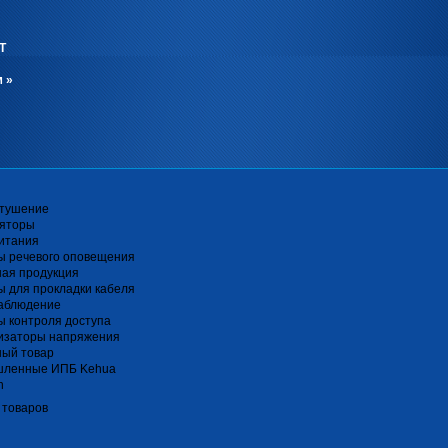
Т
м
»
тушение
ляторы
итания
ы речевого оповещения
ная продукция
 для прокладки кабеля
аблюдение
 контроля доступа
изаторы напряжения
ный товар
ленные ИПБ Kehua
n
 товаров
я