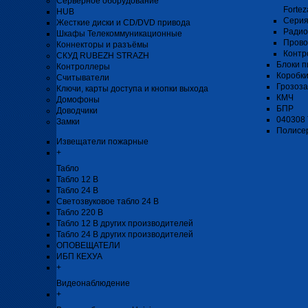
Серверное оборудование
Fortez
HUB
Серия
Жесткие диски и CD/DVD привода
Радио
Шкафы Телекоммуникационные
Прово
Коннекторы и разъёмы
Контр
СКУД RUBEZH STRAZH
Блоки п
Контроллеры
Коробк
Считыватели
Грозоз
Ключи, карты доступа и кнопки выхода
КМЧ
Домофоны
БПР
Доводчики
040308
Замки
Полисе
Извещатели пожарные
+
Табло
Табло 12 В
Табло 24 В
Светозвуковое табло 24 В
Табло 220 В
Табло 12 В других производителей
Табло 24 В других производителей
ОПОВЕЩАТЕЛИ
ИБП КЕХУА
+
Видеонаблюдение
+