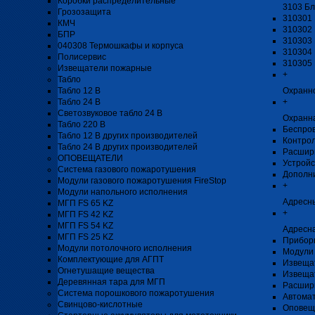
Коробки распределительные
3103 Бл
Грозозащита
310301 
КМЧ
310302 
БПР
310303 
040308 Термошкафы и корпуса
310304 
Полисервис
310305 
Извещатели пожарные
+
Табло
Табло 12 В
Охранн
Табло 24 В
+
Светозвуковое табло 24 В
Охранн
Табло 220 В
Беспро
Табло 12 В других производителей
Контро
Табло 24 В других производителей
Расшир
ОПОВЕЩАТЕЛИ
Устройс
Система газового пожаротушения
Дополн
Модули газового пожаротушения FireStop
+
Модули напольного исполнения
Адресн
МГП FS 65 KZ
+
МГП FS 42 KZ
МГП FS 54 KZ
Адресна
МГП FS 25 KZ
Прибор
Модули потолочного исполнения
Модули 
Комплектующие для АГПТ
Извеща
Огнетушащие вещества
Извеща
Деревянная тара для МГП
Расшир
Система порошкового пожаротушения
Автомат
Свинцово-кислотные
Оповещ