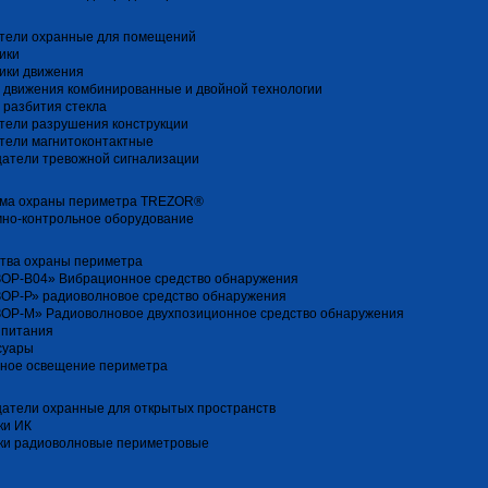
тели охранные для помещений
ики
ики движения
 движения комбинированные и двойной технологии
 разбития стекла
тели разрушения конструкции
тели магнитоконтактные
атели тревожной сигнализации
ма охраны периметра TREZOR®
но-контрольное оборудование
тва охраны периметра
ОР-В04» Вибрационное средство обнаружения
ОР-Р» радиоволновое средство обнаружения
ОР-М» Радиоволновое двухпозиционное средство обнаружения
 питания
суары
ное освещение периметра
атели охранные для открытых пространств
ки ИК
ки радиоволновые периметровые