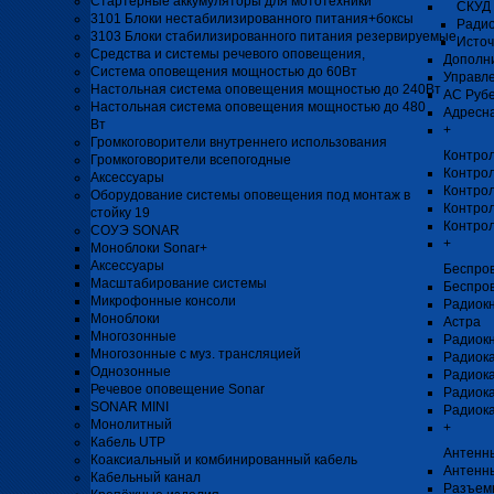
Стартерные аккумуляторы для мототехники
СКУД 
3101 Блоки нестабилизированного питания+боксы
Радио
3103 Блоки стабилизированного питания резервируемые
Источ
Средства и системы речевого оповещения,
Дополни
Система оповещения мощностью до 60Вт
Управл
Настольная система оповещения мощностью до 240Вт
АС Рубе
Настольная система оповещения мощностью до 480
Адресна
Вт
+
Громкоговорители внутреннего использования
Контро
Громкоговорители всепогодные
Контро
Аксессуары
Контрол
Оборудование системы оповещения под монтаж в
Контрол
стойку 19
Контро
СОУЭ SONAR
+
Моноблоки Sonar+
Аксессуары
Беспро
Масштабирование системы
Беспро
Микрофонные консоли
Радиок
Моноблоки
Астра
Многозонные
Радиок
Многозонные с муз. трансляцией
Радиока
Однозонные
Радиок
Речевое оповещение Sonar
Радиока
SONAR MINI
Радиока
Монолитный
+
Кабель UTP
Антенны
Коаксиальный и комбинированный кабель
Антенн
Кабельный канал
Разъемы