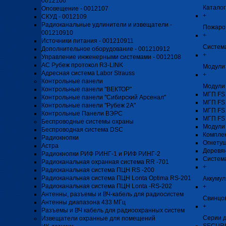
0012106
Каталог
Оповещение - 0012107
+
СКУД - 0012109
Радиоканальные удлинители и извещатели -
Пожаро
001210910
+
Источники питания - 001210911
Система
Дополнительное оборудование - 001210912
+
Управление инженерными системами - 0012108
АС Рубеж протокол R3-LINK
Модули 
Адресная система Labor Strauss
+
Контрольные панели
Модули
Контрольные панели "ВЕКТОР"
МГП FS
Контрольные панели "Сибирский Арсенал"
МГП FS
Контрольные панели "Рубеж 2А"
МГП FS
Контрольные Панели ВЭРС
МГП FS
Беспроводные системы охраны
Модули
Беспроводная система DSC
Компле
Радиокнопки
Огнету
Астра
Деревя
Радиокнопки РИФ РИНГ-1 и РИФ РИНГ-2
Систем
Радиоканальная охранная система RR -701
+
Радиоканальная система ПЦН RS -200
Радиоканальная система ПЦН Lonta Optima RS-201
Аккуму
Радиоканальная система ПЦН Lonta -RS-202
+
Антенны, разъемы и ВЧ-кабель для радиосистем
Свинцо
Антенны диапазона 433 МГц
+
Разъемы и ВЧ кабель для радиоохранных систем
Серии д
Извещатели охранные для помещений