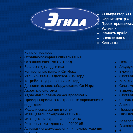
Калькулятор АГП
Сервис-центр
»
Проектировщика
Услуги
»
Скачать прайс
О компании
»
Контакты
Каталог товаров
Охранно-пожарная сигнализация
Охранная система Си-Норд
Пожаро
Беспроводные датчики
Аккуму
Контрольные панели Си-Норд
Блоки п
Расширители и адаптеры Си-Норд
Систем
Устройства управления Си-Норд
Кабель
Дополнительное оборудование Си-Норд
Системы
Адресные системы
Видеон
Адресная система Рубеж протокол R3
Системы
Приборы приемно-контрольные управления и
Стабил
индикации
Акцион
Модули сопряжения и связи
Промыш
Извещатели пожарные - 0012103
Hikvisio
Извещатели охранные - 0012104
Каталог
Расширители адресные - 0012105
Главна
Автоматика дымоудаления и пожаротушения -
+