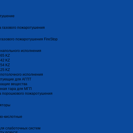
тушение
 газового пожаротушения
газового пожаротушения FireStop
 напольного исполнения
 65 KZ
 42 KZ
 54 KZ
 25 KZ
 потолочного исполнения
ктующие для АГПТ
шащие вещества
нная тара для МГП
а порошкового пожаротушения
ляторы
во-кислотные
ля слаботочных систем