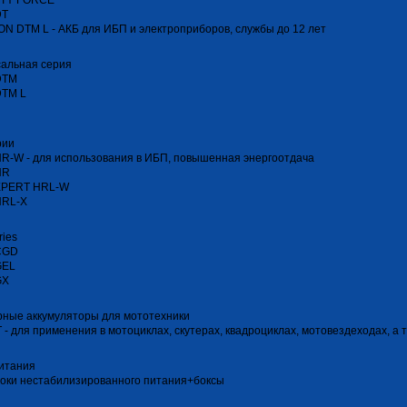
TY FORCE
DT
N DTM L - АКБ для ИБП и электроприборов, службы до 12 лет
сальная серия
DTM
DTM L
рии
R-W - для использования в ИБП, повышенная энергоотдача
HR
XPERT HRL-W
HRL-Х
ries
CGD
GEL
GX
ные аккумуляторы для мототехники
T - для применения в мотоциклах, скутерах, квадроциклах, мотовездеходах, а
итания
оки нестабилизированного питания+боксы