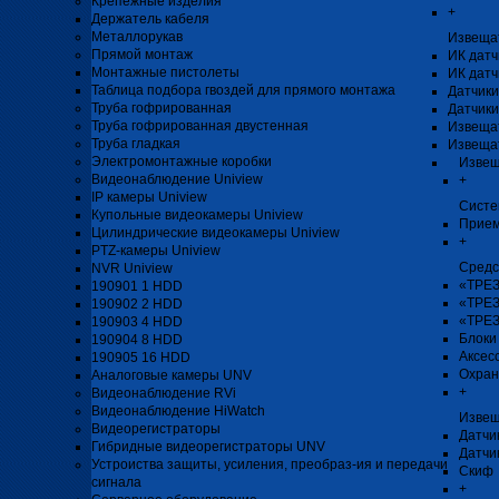
Крепёжные изделия
+
Держатель кабеля
Металлорукав
Извеща
Прямой монтаж
ИК датч
Монтажные пистолеты
ИК датч
Таблица подбора гвоздей для прямого монтажа
Датчики
Труба гофрированная
Датчики
Труба гофрированная двустенная
Извеща
Труба гладкая
Извеща
Электромонтажные коробки
Извещ
Видеонаблюдение Uniview
+
IP камеры Uniview
Систе
Купольные видеокамеры Uniview
Прием
Цилиндрические видеокамеры Uniview
+
PTZ-камеры Uniview
Средс
NVR Uniview
«ТРЕЗ
190901 1 HDD
«ТРЕЗ
190902 2 HDD
«ТРЕЗ
190903 4 HDD
Блоки
190904 8 HDD
Аксес
190905 16 HDD
Охран
Аналоговые камеры UNV
+
Видеонаблюдение RVi
Видеонаблюдение HiWatch
Извещ
Видеорегистраторы
Датчи
Гибридные видеорегистраторы UNV
Датчи
Устроиства защиты, усиления, преобраз-ия и передачи
Скиф
сигнала
+