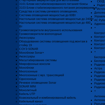
Стартерные аккумуляторы для мототехники
СКУД 
3101 Блоки нестабилизированного питания+боксы
Радио
3103 Блоки стабилизированного питания резервируемые
Источ
Средства и системы речевого оповещения,
Дополни
Система оповещения мощностью до 60Вт
Управл
Настольная система оповещения мощностью до 240Вт
АС Рубе
Настольная система оповещения мощностью до 480
Адресна
Вт
+
Громкоговорители внутреннего использования
Контро
Громкоговорители всепогодные
Контро
Аксессуары
Контрол
Оборудование системы оповещения под монтаж в
Контрол
стойку 19
Контро
СОУЭ SONAR
+
Моноблоки Sonar+
Аксессуары
Беспро
Масштабирование системы
Беспро
Микрофонные консоли
Радиок
Моноблоки
Астра
Многозонные
Радиок
Многозонные с муз. трансляцией
Радиока
Однозонные
Радиок
Речевое оповещение Sonar
Радиока
SONAR MINI
Радиока
Монолитный
+
Кабель UTP
Антенны
Коаксиальный и комбинированный кабель
Антенн
Кабельный канал
Разъемы