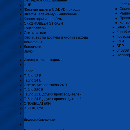
Серверное оборудование
Fortez
HUB
Серия
Жесткие диски и CD/DVD привода
Радио
Шкафы Телекоммуникационные
Прово
Коннекторы и разъёмы
Контр
СКУД RUBEZH STRAZH
Блоки п
Контроллеры
Коробк
Считыватели
Грозоз
Ключи, карты доступа и кнопки выхода
КМЧ
Домофоны
БПР
Доводчики
040308
Замки
Полисе
Извещатели пожарные
+
Табло
Табло 12 В
Табло 24 В
Светозвуковое табло 24 В
Табло 220 В
Табло 12 В других производителей
Табло 24 В других производителей
ОПОВЕЩАТЕЛИ
ИБП КЕХУА
+
Видеонаблюдение
+