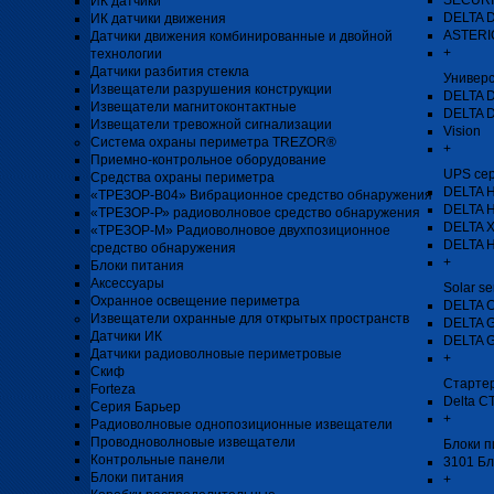
SECURI
ИК датчики
DELTA 
ИК датчики движения
ASTERIO
Датчики движения комбинированные и двойной
+
технологии
Датчики разбития стекла
Универ
Извещатели разрушения конструкции
DELTA 
Извещатели магнитоконтактные
DELTA 
Извещатели тревожной сигнализации
Vision
Система охраны периметра TREZOR®
+
Приемно-контрольное оборудование
UPS се
Средства охраны периметра
DELTA H
«ТРЕЗОР-В04» Вибрационное средство обнаружения
DELTA 
«ТРЕЗОР-Р» радиоволновое средство обнаружения
DELTA 
«ТРЕЗОР-М» Радиоволновое двухпозиционное
DELTA 
средство обнаружения
+
Блоки питания
Аксессуары
Solar se
Охранное освещение периметра
DELTA 
Извещатели охранные для открытых пространств
DELTA 
Датчики ИК
DELTA 
Датчики радиоволновые периметровые
+
Скиф
Стартер
Forteza
Delta C
Серия Барьер
+
Радиоволновые однопозиционные извещатели
Проводноволновые извещатели
Блоки п
Контрольные панели
3101 Бл
Блоки питания
+