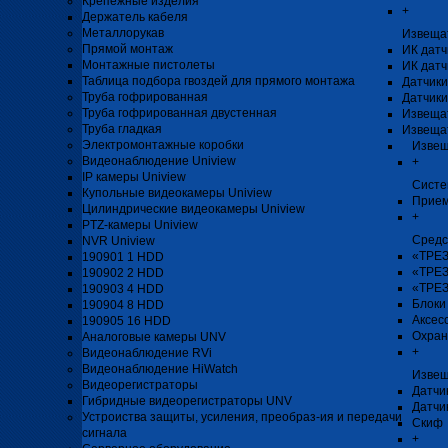
Крепёжные изделия
+
Держатель кабеля
Металлорукав
Извеща
Прямой монтаж
ИК датч
Монтажные пистолеты
ИК датч
Таблица подбора гвоздей для прямого монтажа
Датчики
Труба гофрированная
Датчики
Труба гофрированная двустенная
Извеща
Труба гладкая
Извеща
Электромонтажные коробки
Извещ
Видеонаблюдение Uniview
+
IP камеры Uniview
Систе
Купольные видеокамеры Uniview
Прием
Цилиндрические видеокамеры Uniview
+
PTZ-камеры Uniview
Средс
NVR Uniview
«ТРЕЗ
190901 1 HDD
«ТРЕЗ
190902 2 HDD
«ТРЕЗ
190903 4 HDD
Блоки
190904 8 HDD
Аксес
190905 16 HDD
Охран
Аналоговые камеры UNV
+
Видеонаблюдение RVi
Видеонаблюдение HiWatch
Извещ
Видеорегистраторы
Датчи
Гибридные видеорегистраторы UNV
Датчи
Устроиства защиты, усиления, преобраз-ия и передачи
Скиф
сигнала
+