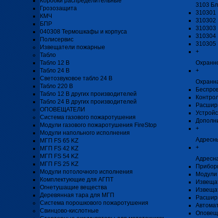
Коробки распределительные
3103 Бл
Грозозащита
310301 
КМЧ
310302 
БПР
310303 
040308 Термошкафы и корпуса
310304 
Полисервис
310305 
Извещатели пожарные
+
Табло
Табло 12 В
Охранн
Табло 24 В
+
Светозвуковое табло 24 В
Охранн
Табло 220 В
Беспро
Табло 12 В других производителей
Контро
Табло 24 В других производителей
Расшир
ОПОВЕЩАТЕЛИ
Устройс
Система газового пожаротушения
Дополн
Модули газового пожаротушения FireStop
+
Модули напольного исполнения
Адресн
МГП FS 65 KZ
+
МГП FS 42 KZ
МГП FS 54 KZ
Адресна
МГП FS 25 KZ
Прибор
Модули потолочного исполнения
Модули 
Комплектующие для АГПТ
Извеща
Огнетушащие вещества
Извеща
Деревянная тара для МГП
Расшир
Система порошкового пожаротушения
Автомат
Свинцово-кислотные
Оповещ