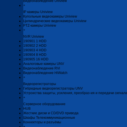
Видеонаблюдение Uniview
+
IP камеры Uniview
Купольные видеокамеры Uniview
Цилиндрические видеокамеры Uniview
PTZ-камеры Uniview
+
NVR Uniview
190901 1 HDD
190902 2 HDD
190903 4 HDD
190904 8 HDD
190905 16 HDD
Аналоговые камеры UNV
Видеонаблюдение RVi
Видеонаблюдение HiWatch
+
Видеорегистраторы
Гибридные видеорегистраторы UNV
Устроиства защиты, усиления, преобраз-ия и передачи сигнал
+
Серверное оборудование
HUB
Жесткие диски и CD/DVD привода
Шкафы Телекоммуникационные
Коннекторы и разъёмы
+