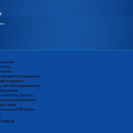
Т
м
»
тушение
ляторы
итания
ы речевого оповещения
ная продукция
 для прокладки кабеля
аблюдение
 контроля доступа
изаторы напряжения
ный товар
ленные ИПБ Kehua
n
 товаров
я