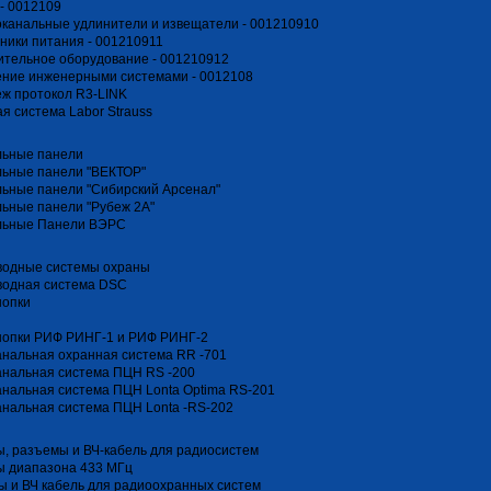
- 0012109
канальные удлинители и извещатели - 001210910
ники питания - 001210911
тельное оборудование - 001210912
ение инженерными системами - 0012108
ж протокол R3-LINK
я система Labor Strauss
льные панели
льные панели "ВЕКТОР"
ьные панели "Сибирский Арсенал"
ьные панели "Рубеж 2А"
льные Панели ВЭРС
водные системы охраны
водная система DSC
нопки
нопки РИФ РИНГ-1 и РИФ РИНГ-2
нальная охранная система RR -701
анальная система ПЦН RS -200
нальная система ПЦН Lonta Optima RS-201
нальная система ПЦН Lonta -RS-202
, разъемы и ВЧ-кабель для радиосистем
ы диапазона 433 МГц
 и ВЧ кабель для радиоохранных систем