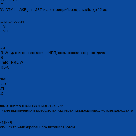
TY FORCE
DT
N DTM L - АКБ для ИБП и электроприборов, службы до 12 лет
сальная серия
DTM
DTM L
рии
R-W - для использования в ИБП, повышенная энергоотдача
HR
XPERT HRL-W
HRL-Х
ries
CGD
GEL
GX
ные аккумуляторы для мототехники
T - для применения в мотоциклах, скутерах, квадроциклах, мотовездеходах, а
итания
оки нестабилизированного питания+боксы