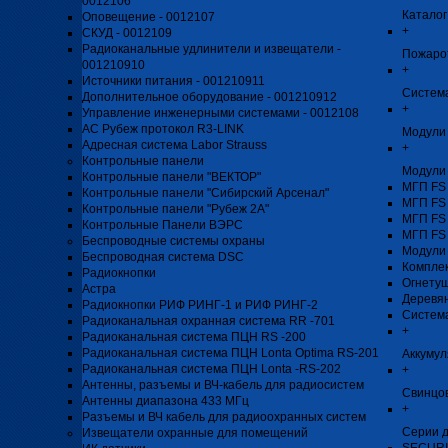
0012106
Каталог
Оповещение - 0012107
+
СКУД - 0012109
Радиоканальные удлинители и извещатели -
Пожаро
001210910
+
Источники питания - 001210911
Система
Дополнительное оборудование - 001210912
+
Управление инженерными системами - 0012108
АС Рубеж протокол R3-LINK
Модули 
Адресная система Labor Strauss
+
Контрольные панели
Модули
Контрольные панели "ВЕКТОР"
МГП FS
Контрольные панели "Сибирский Арсенал"
МГП FS
Контрольные панели "Рубеж 2А"
МГП FS
Контрольные Панели ВЭРС
МГП FS
Беспроводные системы охраны
Модули
Беспроводная система DSC
Компле
Радиокнопки
Огнету
Астра
Деревя
Радиокнопки РИФ РИНГ-1 и РИФ РИНГ-2
Систем
Радиоканальная охранная система RR -701
+
Радиоканальная система ПЦН RS -200
Радиоканальная система ПЦН Lonta Optima RS-201
Аккуму
Радиоканальная система ПЦН Lonta -RS-202
+
Антенны, разъемы и ВЧ-кабель для радиосистем
Свинцо
Антенны диапазона 433 МГц
+
Разъемы и ВЧ кабель для радиоохранных систем
Серии д
Извещатели охранные для помещений