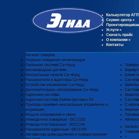
Калькулятор АГП
Сервис-центр
»
Проектировщика
Услуги
»
Скачать прайс
О компании
»
Контакты
Каталог товаров
Охранно-пожарная сигнализация
Охранная система Си-Норд
Пожаро
Беспроводные датчики
Аккуму
Контрольные панели Си-Норд
Блоки п
Расширители и адаптеры Си-Норд
Систем
Устройства управления Си-Норд
Кабель
Дополнительное оборудование Си-Норд
Системы
Адресные системы
Видеон
Адресная система Рубеж протокол R3
Системы
Приборы приемно-контрольные управления и
Стабил
индикации
Акцион
Модули сопряжения и связи
Промыш
Извещатели пожарные - 0012103
Hikvisio
Извещатели охранные - 0012104
Каталог
Расширители адресные - 0012105
Главна
Автоматика дымоудаления и пожаротушения -
+