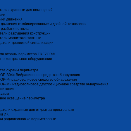
тели охранные для помещений
ики
ики движения
 движения комбинированные и двойной технологии
 разбития стекла
тели разрушения конструкции
тели магнитоконтактные
атели тревожной сигнализации
ма охраны периметра TREZOR®
но-контрольное оборудование
тва охраны периметра
ОР-В04» Вибрационное средство обнаружения
ОР-Р» радиоволновое средство обнаружения
ОР-М» Радиоволновое двухпозиционное средство обнаружения
 питания
суары
ное освещение периметра
атели охранные для открытых пространств
ки ИК
ки радиоволновые периметровые