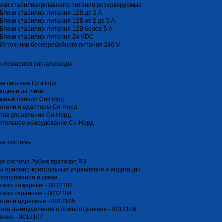
оки стабилизированного питания резервируемые
Блоки стабилиз. питания 12В до 2 А
Блоки стабилиз. питания 12В от 2 до 5 А
Блоки стабилиз. питания 12В более 5 А
Блоки стабилиз. питания 24 VDC
Источники бесперебойного питания 240 V
о-пожарная сигнализация
ая система Си-Норд
водные датчики
льные панели Си-Норд
ители и адаптеры Си-Норд
тва управления Си-Норд
ительное оборудование Си-Норд
ые системы
я система Рубеж протокол R3
ы приемно-контрольные управления и индикации
сопряжения и связи
тели пожарные - 0012103
тели охранные - 0012104
ители адресные - 0012105
ика дымоудаления и пожаротушения - 0012106
ение - 0012107