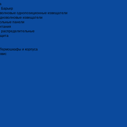
a
 Барьер
волновые однопозиционные извещатели
дноволновые извещатели
ольные панели
итания
и распределительные
ащита
 Термошкафы и корпуса
рвис