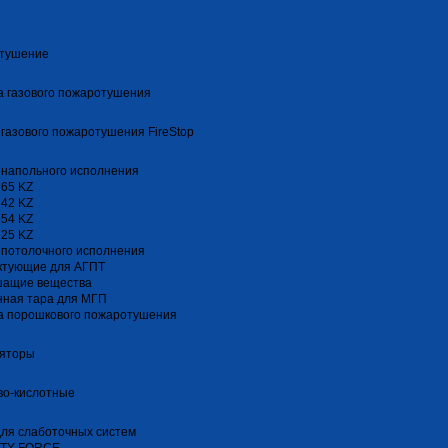
тушение
 газового пожаротушения
газового пожаротушения FireStop
 напольного исполнения
 65 KZ
 42 KZ
 54 KZ
 25 KZ
 потолочного исполнения
ктующие для АГПТ
шащие вещества
нная тара для МГП
а порошкового пожаротушения
ляторы
во-кислотные
ля слаботочных систем