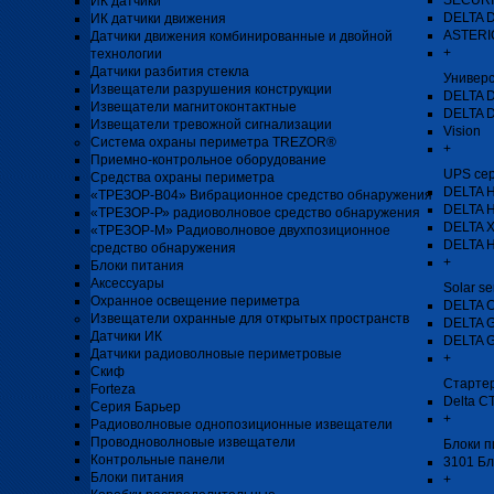
SECURI
ИК датчики
DELTA 
ИК датчики движения
ASTERIO
Датчики движения комбинированные и двойной
+
технологии
Датчики разбития стекла
Универ
Извещатели разрушения конструкции
DELTA 
Извещатели магнитоконтактные
DELTA 
Извещатели тревожной сигнализации
Vision
Система охраны периметра TREZOR®
+
Приемно-контрольное оборудование
UPS се
Средства охраны периметра
DELTA H
«ТРЕЗОР-В04» Вибрационное средство обнаружения
DELTA 
«ТРЕЗОР-Р» радиоволновое средство обнаружения
DELTA 
«ТРЕЗОР-М» Радиоволновое двухпозиционное
DELTA 
средство обнаружения
+
Блоки питания
Аксессуары
Solar se
Охранное освещение периметра
DELTA 
Извещатели охранные для открытых пространств
DELTA 
Датчики ИК
DELTA 
Датчики радиоволновые периметровые
+
Скиф
Стартер
Forteza
Delta C
Серия Барьер
+
Радиоволновые однопозиционные извещатели
Проводноволновые извещатели
Блоки п
Контрольные панели
3101 Бл
Блоки питания
+