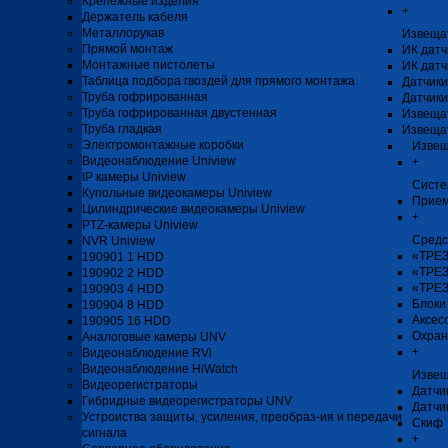
Крепёжные изделия
+
Держатель кабеля
Металлорукав
Извеща
Прямой монтаж
ИК датч
Монтажные пистолеты
ИК датч
Таблица подбора гвоздей для прямого монтажа
Датчики
Труба гофрированная
Датчики
Труба гофрированная двустенная
Извеща
Труба гладкая
Извеща
Электромонтажные коробки
Извещ
Видеонаблюдение Uniview
+
IP камеры Uniview
Систе
Купольные видеокамеры Uniview
Прием
Цилиндрические видеокамеры Uniview
+
PTZ-камеры Uniview
Средс
NVR Uniview
«ТРЕЗ
190901 1 HDD
«ТРЕЗ
190902 2 HDD
«ТРЕЗ
190903 4 HDD
Блоки
190904 8 HDD
Аксес
190905 16 HDD
Охран
Аналоговые камеры UNV
+
Видеонаблюдение RVi
Видеонаблюдение HiWatch
Извещ
Видеорегистраторы
Датчи
Гибридные видеорегистраторы UNV
Датчи
Устроиства защиты, усиления, преобраз-ия и передачи
Скиф
сигнала
+