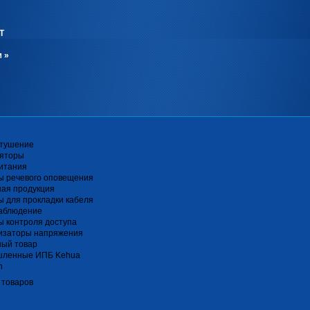
Т
м
»
тушение
ляторы
итания
ы речевого оповещения
ная продукция
 для прокладки кабеля
аблюдение
 контроля доступа
изаторы напряжения
ный товар
ленные ИПБ Kehua
n
 товаров
я