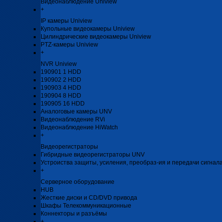
Видеонаблюдение Uniview
+
IP камеры Uniview
Купольные видеокамеры Uniview
Цилиндрические видеокамеры Uniview
PTZ-камеры Uniview
+
NVR Uniview
190901 1 HDD
190902 2 HDD
190903 4 HDD
190904 8 HDD
190905 16 HDD
Аналоговые камеры UNV
Видеонаблюдение RVi
Видеонаблюдение HiWatch
+
Видеорегистраторы
Гибридные видеорегистраторы UNV
Устроиства защиты, усиления, преобраз-ия и передачи сигнал
+
Серверное оборудование
HUB
Жесткие диски и CD/DVD привода
Шкафы Телекоммуникационные
Коннекторы и разъёмы
+