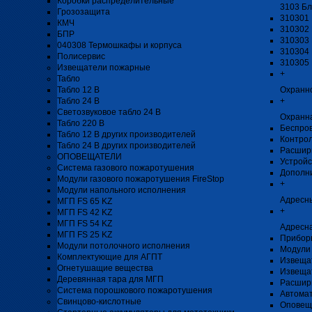
Коробки распределительные
3103 Бл
Грозозащита
310301 
КМЧ
310302 
БПР
310303 
040308 Термошкафы и корпуса
310304 
Полисервис
310305 
Извещатели пожарные
+
Табло
Табло 12 В
Охранн
Табло 24 В
+
Светозвуковое табло 24 В
Охранн
Табло 220 В
Беспро
Табло 12 В других производителей
Контро
Табло 24 В других производителей
Расшир
ОПОВЕЩАТЕЛИ
Устройс
Система газового пожаротушения
Дополн
Модули газового пожаротушения FireStop
+
Модули напольного исполнения
Адресн
МГП FS 65 KZ
+
МГП FS 42 KZ
МГП FS 54 KZ
Адресна
МГП FS 25 KZ
Прибор
Модули потолочного исполнения
Модули 
Комплектующие для АГПТ
Извеща
Огнетушащие вещества
Извеща
Деревянная тара для МГП
Расшир
Система порошкового пожаротушения
Автомат
Свинцово-кислотные
Оповещ