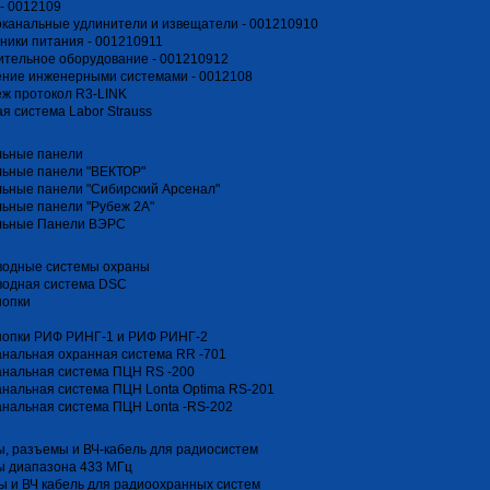
- 0012109
канальные удлинители и извещатели - 001210910
ники питания - 001210911
тельное оборудование - 001210912
ение инженерными системами - 0012108
ж протокол R3-LINK
я система Labor Strauss
льные панели
льные панели "ВЕКТОР"
ьные панели "Сибирский Арсенал"
ьные панели "Рубеж 2А"
льные Панели ВЭРС
водные системы охраны
водная система DSC
нопки
нопки РИФ РИНГ-1 и РИФ РИНГ-2
нальная охранная система RR -701
анальная система ПЦН RS -200
нальная система ПЦН Lonta Optima RS-201
нальная система ПЦН Lonta -RS-202
, разъемы и ВЧ-кабель для радиосистем
ы диапазона 433 МГц
 и ВЧ кабель для радиоохранных систем