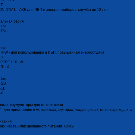
TY FORCE
DT
N DTM L - АКБ для ИБП и электроприборов, службы до 12 лет
сальная серия
DTM
DTM L
рии
R-W - для использования в ИБП, повышенная энергоотдача
HR
XPERT HRL-W
HRL-Х
ries
CGD
GEL
GX
ные аккумуляторы для мототехники
T - для применения в мотоциклах, скутерах, квадроциклах, мотовездеходах, а
итания
оки нестабилизированного питания+боксы