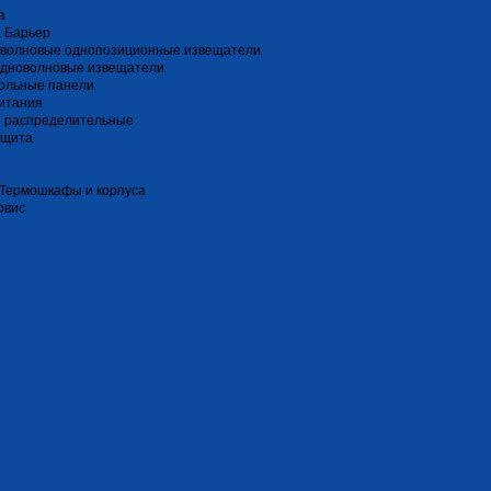
a
 Барьер
волновые однопозиционные извещатели
дноволновые извещатели
ольные панели
итания
и распределительные
ащита
 Термошкафы и корпуса
рвис