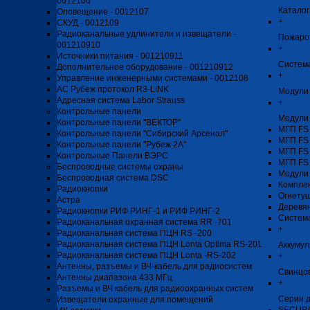
0012106
Каталог
Оповещение - 0012107
+
СКУД - 0012109
Радиоканальные удлинители и извещатели -
Пожаро
001210910
+
Источники питания - 001210911
Система
Дополнительное оборудование - 001210912
+
Управление инженерными системами - 0012108
АС Рубеж протокол R3-LINK
Модули 
Адресная система Labor Strauss
+
Контрольные панели
Модули
Контрольные панели "ВЕКТОР"
МГП FS
Контрольные панели "Сибирский Арсенал"
МГП FS
Контрольные панели "Рубеж 2А"
МГП FS
Контрольные Панели ВЭРС
МГП FS
Беспроводные системы охраны
Модули
Беспроводная система DSC
Компле
Радиокнопки
Огнету
Астра
Деревя
Радиокнопки РИФ РИНГ-1 и РИФ РИНГ-2
Систем
Радиоканальная охранная система RR -701
+
Радиоканальная система ПЦН RS -200
Радиоканальная система ПЦН Lonta Optima RS-201
Аккуму
Радиоканальная система ПЦН Lonta -RS-202
+
Антенны, разъемы и ВЧ-кабель для радиосистем
Свинцо
Антенны диапазона 433 МГц
+
Разъемы и ВЧ кабель для радиоохранных систем
Серии д
Извещатели охранные для помещений