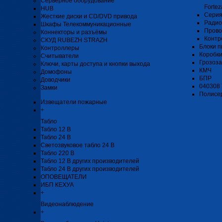
Серверное оборудование
Fortez
HUB
Серия
Жесткие диски и CD/DVD привода
Радио
Шкафы Телекоммуникационные
Прово
Коннекторы и разъёмы
Контр
СКУД RUBEZH STRAZH
Блоки п
Контроллеры
Коробк
Считыватели
Грозоз
Ключи, карты доступа и кнопки выхода
КМЧ
Домофоны
БПР
Доводчики
040308
Замки
Полисе
Извещатели пожарные
+
Табло
Табло 12 В
Табло 24 В
Светозвуковое табло 24 В
Табло 220 В
Табло 12 В других производителей
Табло 24 В других производителей
ОПОВЕЩАТЕЛИ
ИБП КЕХУА
+
Видеонаблюдение
+