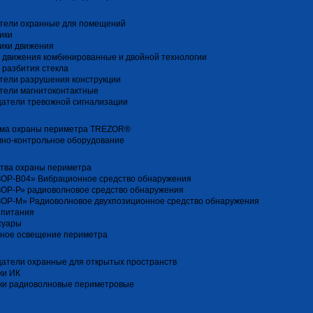
тели охранные для помещений
ики
ики движения
 движения комбинированные и двойной технологии
 разбития стекла
тели разрушения конструкции
тели магнитоконтактные
атели тревожной сигнализации
ма охраны периметра TREZOR®
но-контрольное оборудование
тва охраны периметра
ОР-В04» Вибрационное средство обнаружения
ОР-Р» радиоволновое средство обнаружения
ОР-М» Радиоволновое двухпозиционное средство обнаружения
 питания
суары
ное освещение периметра
атели охранные для открытых пространств
ки ИК
ки радиоволновые периметровые