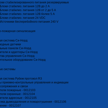
оки стабилизированного питания резервируемые
Блоки стабилиз. питания 12В до 2 А
Блоки стабилиз. питания 12В от 2 до 5 А
Блоки стабилиз. питания 12В более 5 А
Блоки стабилиз. питания 24 VDC
Источники бесперебойного питания 240 V
о-пожарная сигнализация
ая система Си-Норд
водные датчики
льные панели Си-Норд
ители и адаптеры Си-Норд
тва управления Си-Норд
ительное оборудование Си-Норд
ые системы
я система Рубеж протокол R3
ы приемно-контрольные управления и индикации
сопряжения и связи
тели пожарные - 0012103
тели охранные - 0012104
ители адресные - 0012105
ика дымоудаления и пожаротушения - 0012106
ение - 0012107