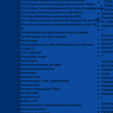
Стартерные аккумуляторы для мототехники
СКУД 
3101 Блоки нестабилизированного питания+боксы
Радио
3103 Блоки стабилизированного питания резервируемые
Источ
Средства и системы речевого оповещения,
Дополни
Система оповещения мощностью до 60Вт
Управл
Настольная система оповещения мощностью до 240Вт
АС Рубе
Настольная система оповещения мощностью до 480
Адресна
Вт
+
Громкоговорители внутреннего использования
Контро
Громкоговорители всепогодные
Контро
Аксессуары
Контрол
Оборудование системы оповещения под монтаж в
Контрол
стойку 19
Контро
СОУЭ SONAR
+
Моноблоки Sonar+
Аксессуары
Беспро
Масштабирование системы
Беспро
Микрофонные консоли
Радиок
Моноблоки
Астра
Многозонные
Радиок
Многозонные с муз. трансляцией
Радиока
Однозонные
Радиок
Речевое оповещение Sonar
Радиока
SONAR MINI
Радиока
Монолитный
+
Кабель UTP
Антенны
Коаксиальный и комбинированный кабель
Антенн
Кабельный канал
Разъемы