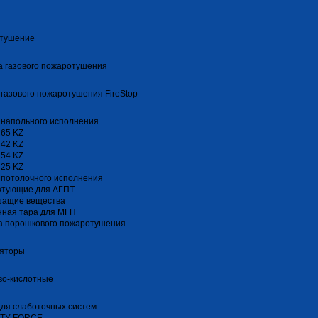
тушение
 газового пожаротушения
газового пожаротушения FireStop
 напольного исполнения
 65 KZ
 42 KZ
 54 KZ
 25 KZ
 потолочного исполнения
ктующие для АГПТ
шащие вещества
нная тара для МГП
а порошкового пожаротушения
ляторы
во-кислотные
ля слаботочных систем