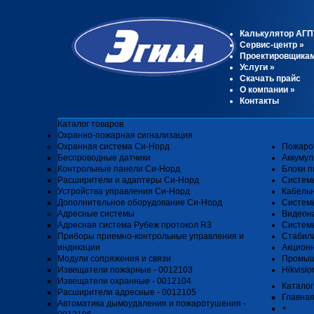
Калькулятор АГП
Сервис-центр
»
Проектировщика
Услуги
»
Скачать прайс
О компании
»
Контакты
Каталог товаров
Охранно-пожарная сигнализация
Охранная система Си-Норд
Пожаро
Беспроводные датчики
Аккуму
Контрольные панели Си-Норд
Блоки п
Расширители и адаптеры Си-Норд
Систем
Устройства управления Си-Норд
Кабель
Дополнительное оборудование Си-Норд
Системы
Адресные системы
Видеон
Адресная система Рубеж протокол R3
Системы
Приборы приемно-контрольные управления и
Стабил
индикации
Акцион
Модули сопряжения и связи
Промыш
Извещатели пожарные - 0012103
Hikvisio
Извещатели охранные - 0012104
Каталог
Расширители адресные - 0012105
Главна
Автоматика дымоудаления и пожаротушения -
+