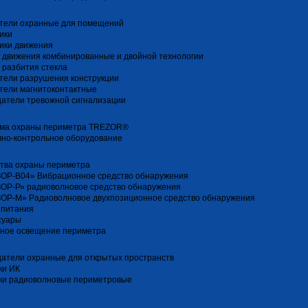
тели охранные для помещений
ики
ики движения
 движения комбинированные и двойной технологии
 разбития стекла
тели разрушения конструкции
тели магнитоконтактные
атели тревожной сигнализации
ма охраны периметра TREZOR®
но-контрольное оборудование
тва охраны периметра
ОР-В04» Вибрационное средство обнаружения
ОР-Р» радиоволновое средство обнаружения
ОР-М» Радиоволновое двухпозиционное средство обнаружения
 питания
суары
ное освещение периметра
атели охранные для открытых пространств
ки ИК
ки радиоволновые периметровые