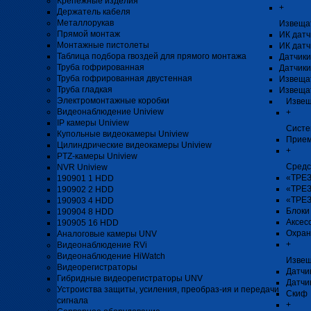
Крепёжные изделия
+
Держатель кабеля
Металлорукав
Извеща
Прямой монтаж
ИК датч
Монтажные пистолеты
ИК датч
Таблица подбора гвоздей для прямого монтажа
Датчики
Труба гофрированная
Датчики
Труба гофрированная двустенная
Извеща
Труба гладкая
Извеща
Электромонтажные коробки
Извещ
Видеонаблюдение Uniview
+
IP камеры Uniview
Систе
Купольные видеокамеры Uniview
Прием
Цилиндрические видеокамеры Uniview
+
PTZ-камеры Uniview
Средс
NVR Uniview
«ТРЕЗ
190901 1 HDD
«ТРЕЗ
190902 2 HDD
«ТРЕЗ
190903 4 HDD
Блоки
190904 8 HDD
Аксес
190905 16 HDD
Охран
Аналоговые камеры UNV
+
Видеонаблюдение RVi
Видеонаблюдение HiWatch
Извещ
Видеорегистраторы
Датчи
Гибридные видеорегистраторы UNV
Датчи
Устроиства защиты, усиления, преобраз-ия и передачи
Скиф
сигнала
+