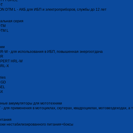
TY FORCE
DT
N DTM L - АКБ для ИБП и электроприборов, службы до 12 лет
сальная серия
DTM
DTM L
рии
R-W - для использования в ИБП, повышенная энергоотдача
HR
XPERT HRL-W
HRL-Х
ries
CGD
GEL
GX
ные аккумуляторы для мототехники
T - для применения в мотоциклах, скутерах, квадроциклах, мотовездеходах, а
итания
оки нестабилизированного питания+боксы