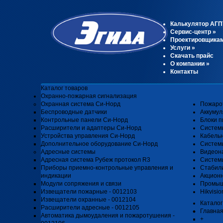
Калькулятор АГП
Сервис-центр
»
Проектировщика
Услуги
»
Скачать прайс
О компании
»
Контакты
Каталог товаров
Охранно-пожарная сигнализация
Охранная система Си-Норд
Пожаро
Беспроводные датчики
Аккуму
Контрольные панели Си-Норд
Блоки п
Расширители и адаптеры Си-Норд
Систем
Устройства управления Си-Норд
Кабель
Дополнительное оборудование Си-Норд
Системы
Адресные системы
Видеон
Адресная система Рубеж протокол R3
Системы
Приборы приемно-контрольные управления и
Стабил
индикации
Акцион
Модули сопряжения и связи
Промыш
Извещатели пожарные - 0012103
Hikvisio
Извещатели охранные - 0012104
Каталог
Расширители адресные - 0012105
Главна
Автоматика дымоудаления и пожаротушения -
+