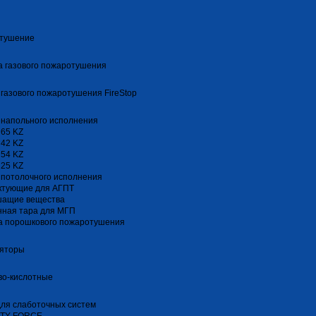
тушение
 газового пожаротушения
газового пожаротушения FireStop
 напольного исполнения
 65 KZ
 42 KZ
 54 KZ
 25 KZ
 потолочного исполнения
ктующие для АГПТ
шащие вещества
нная тара для МГП
а порошкового пожаротушения
ляторы
во-кислотные
ля слаботочных систем