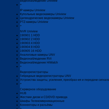
Видеонаблюдение Uniview
+
IP камеры Uniview
Купольные видеокамеры Uniview
Цилиндрические видеокамеры Uniview
PTZ-камеры Uniview
+
NVR Uniview
190901 1 HDD
190902 2 HDD
190903 4 HDD
190904 8 HDD
190905 16 HDD
Аналоговые камеры UNV
Видеонаблюдение RVi
Видеонаблюдение HiWatch
+
Видеорегистраторы
Гибридные видеорегистраторы UNV
Устроиства защиты, усиления, преобраз-ия и передачи сигнал
+
Серверное оборудование
HUB
Жесткие диски и CD/DVD привода
Шкафы Телекоммуникационные
Коннекторы и разъёмы
+