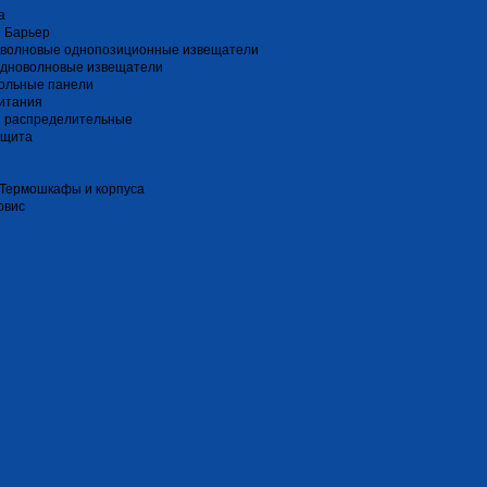
a
 Барьер
волновые однопозиционные извещатели
дноволновые извещатели
ольные панели
итания
и распределительные
ащита
 Термошкафы и корпуса
рвис