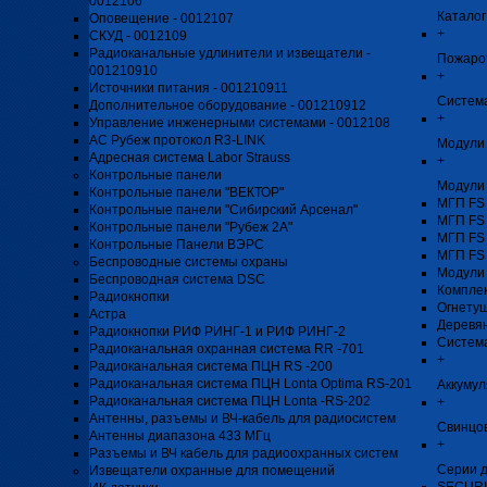
0012106
Каталог
Оповещение - 0012107
+
СКУД - 0012109
Радиоканальные удлинители и извещатели -
Пожаро
001210910
+
Источники питания - 001210911
Система
Дополнительное оборудование - 001210912
+
Управление инженерными системами - 0012108
АС Рубеж протокол R3-LINK
Модули 
Адресная система Labor Strauss
+
Контрольные панели
Модули
Контрольные панели "ВЕКТОР"
МГП FS
Контрольные панели "Сибирский Арсенал"
МГП FS
Контрольные панели "Рубеж 2А"
МГП FS
Контрольные Панели ВЭРС
МГП FS
Беспроводные системы охраны
Модули
Беспроводная система DSC
Компле
Радиокнопки
Огнету
Астра
Деревя
Радиокнопки РИФ РИНГ-1 и РИФ РИНГ-2
Систем
Радиоканальная охранная система RR -701
+
Радиоканальная система ПЦН RS -200
Радиоканальная система ПЦН Lonta Optima RS-201
Аккуму
Радиоканальная система ПЦН Lonta -RS-202
+
Антенны, разъемы и ВЧ-кабель для радиосистем
Свинцо
Антенны диапазона 433 МГц
+
Разъемы и ВЧ кабель для радиоохранных систем
Серии д
Извещатели охранные для помещений