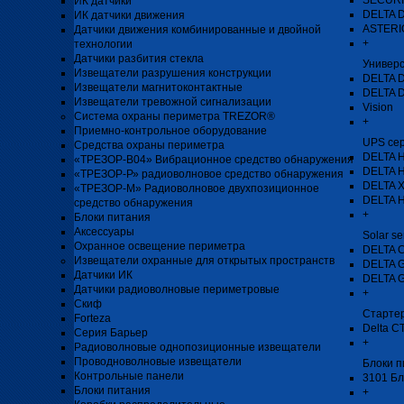
SECURI
ИК датчики
DELTA 
ИК датчики движения
ASTERIO
Датчики движения комбинированные и двойной
+
технологии
Датчики разбития стекла
Универ
Извещатели разрушения конструкции
DELTA 
Извещатели магнитоконтактные
DELTA 
Извещатели тревожной сигнализации
Vision
Система охраны периметра TREZOR®
+
Приемно-контрольное оборудование
UPS се
Средства охраны периметра
DELTA H
«ТРЕЗОР-В04» Вибрационное средство обнаружения
DELTA 
«ТРЕЗОР-Р» радиоволновое средство обнаружения
DELTA 
«ТРЕЗОР-М» Радиоволновое двухпозиционное
DELTA 
средство обнаружения
+
Блоки питания
Аксессуары
Solar se
Охранное освещение периметра
DELTA 
Извещатели охранные для открытых пространств
DELTA 
Датчики ИК
DELTA 
Датчики радиоволновые периметровые
+
Скиф
Стартер
Forteza
Delta C
Серия Барьер
+
Радиоволновые однопозиционные извещатели
Проводноволновые извещатели
Блоки п
Контрольные панели
3101 Бл
Блоки питания
+