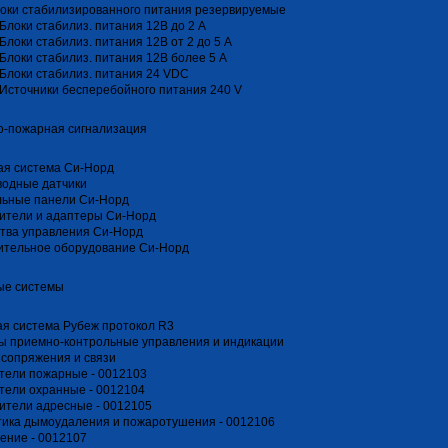
оки стабилизированного питания резервируемые
Блоки стабилиз. питания 12В до 2 А
Блоки стабилиз. питания 12В от 2 до 5 А
Блоки стабилиз. питания 12В более 5 А
Блоки стабилиз. питания 24 VDC
Источники бесперебойного питания 240 V
о-пожарная сигнализация
ая система Си-Норд
водные датчики
льные панели Си-Норд
ители и адаптеры Си-Норд
тва управления Си-Норд
ительное оборудование Си-Норд
ые системы
я система Рубеж протокол R3
ы приемно-контрольные управления и индикации
сопряжения и связи
тели пожарные - 0012103
тели охранные - 0012104
ители адресные - 0012105
ика дымоудаления и пожаротушения - 0012106
ение - 0012107