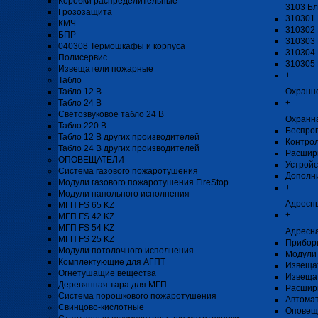
Коробки распределительные
3103 Бл
Грозозащита
310301 
КМЧ
310302 
БПР
310303 
040308 Термошкафы и корпуса
310304 
Полисервис
310305 
Извещатели пожарные
+
Табло
Табло 12 В
Охранн
Табло 24 В
+
Светозвуковое табло 24 В
Охранн
Табло 220 В
Беспро
Табло 12 В других производителей
Контро
Табло 24 В других производителей
Расшир
ОПОВЕЩАТЕЛИ
Устройс
Система газового пожаротушения
Дополн
Модули газового пожаротушения FireStop
+
Модули напольного исполнения
Адресн
МГП FS 65 KZ
+
МГП FS 42 KZ
МГП FS 54 KZ
Адресна
МГП FS 25 KZ
Прибор
Модули потолочного исполнения
Модули 
Комплектующие для АГПТ
Извеща
Огнетушащие вещества
Извеща
Деревянная тара для МГП
Расшир
Система порошкового пожаротушения
Автомат
Свинцово-кислотные
Оповещ