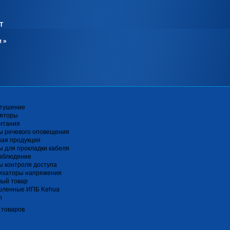
Т
м
»
тушение
ляторы
итания
ы речевого оповещения
ная продукция
 для прокладки кабеля
аблюдение
 контроля доступа
изаторы напряжения
ный товар
ленные ИПБ Kehua
n
 товаров
я