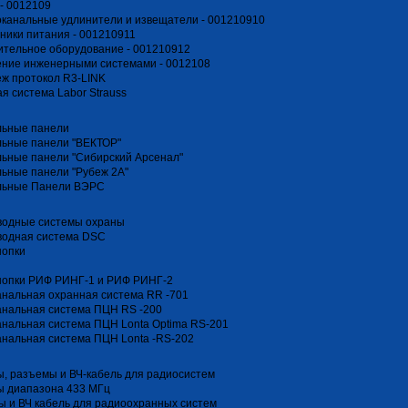
- 0012109
канальные удлинители и извещатели - 001210910
ники питания - 001210911
тельное оборудование - 001210912
ение инженерными системами - 0012108
ж протокол R3-LINK
я система Labor Strauss
льные панели
льные панели "ВЕКТОР"
ьные панели "Сибирский Арсенал"
ьные панели "Рубеж 2А"
льные Панели ВЭРС
водные системы охраны
водная система DSC
нопки
нопки РИФ РИНГ-1 и РИФ РИНГ-2
нальная охранная система RR -701
анальная система ПЦН RS -200
нальная система ПЦН Lonta Optima RS-201
нальная система ПЦН Lonta -RS-202
, разъемы и ВЧ-кабель для радиосистем
ы диапазона 433 МГц
 и ВЧ кабель для радиоохранных систем