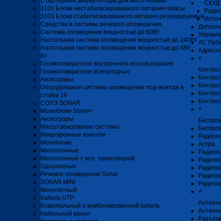
Стартерные аккумуляторы для мототехники
СКУД 
3101 Блоки нестабилизированного питания+боксы
Радио
3103 Блоки стабилизированного питания резервируемые
Источ
Средства и системы речевого оповещения,
Дополни
Система оповещения мощностью до 60Вт
Управл
Настольная система оповещения мощностью до 240Вт
АС Рубе
Настольная система оповещения мощностью до 480
Адресна
Вт
+
Громкоговорители внутреннего использования
Контро
Громкоговорители всепогодные
Контро
Аксессуары
Контрол
Оборудование системы оповещения под монтаж в
Контрол
стойку 19
Контро
СОУЭ SONAR
+
Моноблоки Sonar+
Аксессуары
Беспро
Масштабирование системы
Беспро
Микрофонные консоли
Радиок
Моноблоки
Астра
Многозонные
Радиок
Многозонные с муз. трансляцией
Радиока
Однозонные
Радиок
Речевое оповещение Sonar
Радиока
SONAR MINI
Радиока
Монолитный
+
Кабель UTP
Антенны
Коаксиальный и комбинированный кабель
Антенн
Кабельный канал
Разъемы