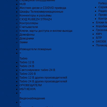
Серверное оборудование
Fortez
HUB
Серия
Жесткие диски и CD/DVD привода
Радио
Шкафы Телекоммуникационные
Прово
Коннекторы и разъёмы
Контр
СКУД RUBEZH STRAZH
Блоки п
Контроллеры
Коробк
Считыватели
Грозоз
Ключи, карты доступа и кнопки выхода
КМЧ
Домофоны
БПР
Доводчики
040308
Замки
Полисе
Извещатели пожарные
+
Табло
Табло 12 В
Табло 24 В
Светозвуковое табло 24 В
Табло 220 В
Табло 12 В других производителей
Табло 24 В других производителей
ОПОВЕЩАТЕЛИ
ИБП КЕХУА
+
Видеонаблюдение
+